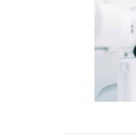
Fortes chaleurs : pourquoi
le risque de noyade
grimpe-t-il ?
Le Viagra pourrait-il freiner
la propagation du cancer ?
Pourquoi manger moins de
protéines pourrait
finalement être bénéfique