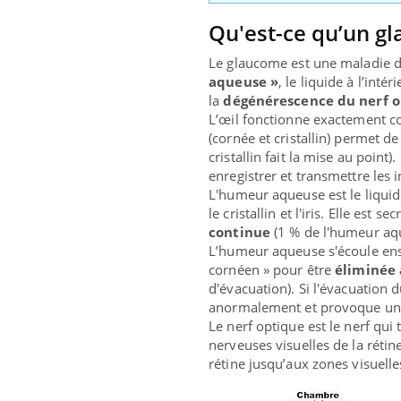
Qu'est-ce qu’un g
Le glaucome est une maladie de
aqueuse »
, le liquide à l’inté
la
dégénérescence du nerf 
L’œil fonctionne exactement c
(cornée et cristallin) permet de
cristallin fait la mise au point)
enregistrer et transmettre les 
L'humeur aqueuse est le liquide
le cristallin et l'iris. Elle est 
continue
(1 % de l'humeur aqu
L’humeur aqueuse s'écoule ensuite
cornéen » pour être
éliminée 
d'évacuation). Si l'évacuation d
anormalement et provoque une s
Le nerf optique est le nerf qui
nerveuses visuelles de la rétine
rétine jusqu’aux zones visuelles