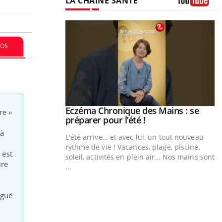
LA CHAÎNE SANTÉ
Youtube
FOS
ale : et si on
Eczéma Chronique des Mains : se
Youtube
re »
ube
Youtube
préparer pour l’été !
 à
e diabète de type 2
L'été arrive… et avec lui, un tout nouveau
çues chez les
rythme de vie ! Vacances, plage, piscine,
 est
ez les soignants.
soleil, activités en plein air… Nos mains sont
ire
...
Y
L
iguë
n
c