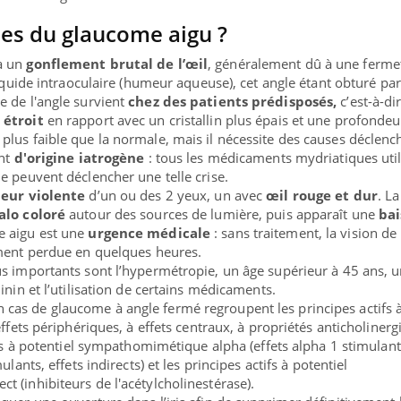
nes du glaucome aigu ?
à un
gonflement brutal de l’œil
, généralement dû à une ferme
iquide intraoculaire (humeur aqueuse), cet angle étant obturé par l
e de l'angle survient
chez des patients prédisposés,
c’est-à-di
 étroit
en rapport avec un cristallin plus épais et une profondeu
lus faible que la normale, mais il nécessite des causes déclenc
ont
d'origine iatrogène
: tous les médicaments mydriatiques util
e peuvent déclencher une telle crise.
eur violente
d’un ou des 2 yeux, un avec
œil rouge et dur
. La
alo coloré
autour des sources de lumière, puis apparaît une
bai
e aigu est une
urgence médicale
: sans traitement, la vision de 
ement perdue en quelques heures.
us importants sont l’hypermétropie, un âge supérieur à 45 ans, 
inin et l’utilisation de certains médicaments.
 cas de glaucome à angle fermé regroupent les principes actifs 
effets périphériques, à effets centraux, à propriétés anticholiner
ifs à potentiel sympathomimétique alpha (effets alpha 1 stimulant
lants, effets indirects) et les principes actifs à potentiel
 (inhibiteurs de l'acétylcholinestérase).