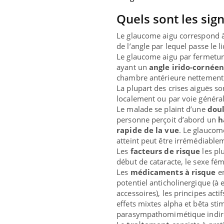
Quels sont les sig
Le glaucome aigu correspond 
de l’angle par lequel passe le l
Le glaucome aigu par fermetur
ayant un
angle irido-cornéen
chambre antérieure nettement p
La plupart des crises aiguës s
localement ou par voie général
Le malade se plaint d’une
doul
personne perçoit d’abord un
h
rapide de la vue
. Le glaucom
atteint peut être irrémédiabl
Les
facteurs de risque
les pl
début de cataracte, le sexe fém
Les
médicaments à risque
en
potentiel anticholinergique (à 
accessoires), les principes act
effets mixtes alpha et bêta stimu
parasympathomimétique indirect