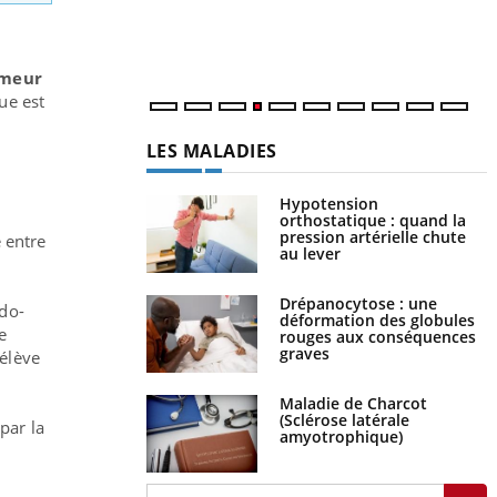
m
umeur
que est
LES MALADIES
Hypotension
orthostatique : quand la
pression artérielle chute
 entre
au lever
Drépanocytose : une
ido-
déformation des globules
se
rouges aux conséquences
graves
’élève
Maladie de Charcot
(Sclérose latérale
 par la
amyotrophique)