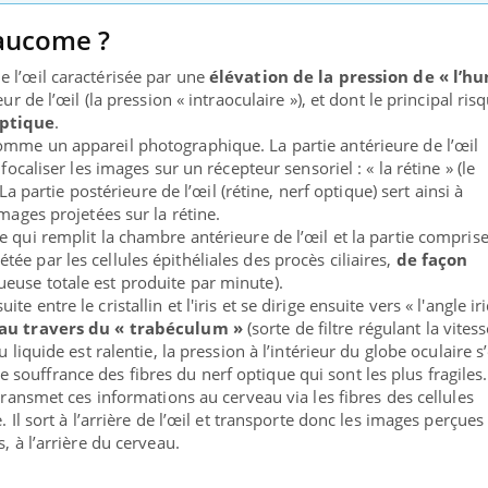
laucome ?
 l’œil caractérisée par une
élévation de la pression de « l’h
rieur de l’œil (la pression « intraoculaire »), et dont le principal ris
optique
.
omme un appareil photographique. La partie antérieure de l’œil
 focaliser les images sur un récepteur sensoriel : « la rétine » (le
. La partie postérieure de l’œil (rétine, nerf optique) sert ainsi à
images projetées sur la rétine.
 qui remplit la chambre antérieure de l’œil et la partie comprise
secrétée par les cellules épithéliales des procès ciliaires,
de façon
euse totale est produite par minute).
 entre le cristallin et l'iris et se dirige ensuite vers « l'angle ir
au travers du « trabéculum »
(sorte de filtre régulant la vites
u liquide est ralentie, la pression à l’intérieur du globe oculaire s
ouffrance des fibres du nerf optique qui sont les plus fragiles.
 transmet ces informations au cerveau via les fibres des cellules
. Il sort à l’arrière de l’œil et transporte donc les images perçues
, à l’arrière du cerveau.