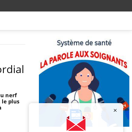
rdial
du nerf
 le plus
à
Publicité