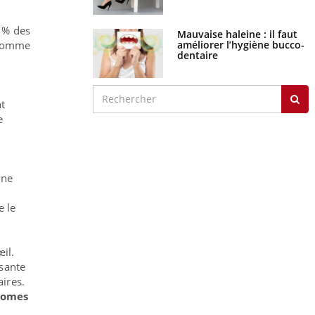
0 % des
Mauvaise haleine : il faut
améliorer l’hygiène bucco-
 (comme
dentaire
nt
e
une
e le
œil.
osante
aires.
comes