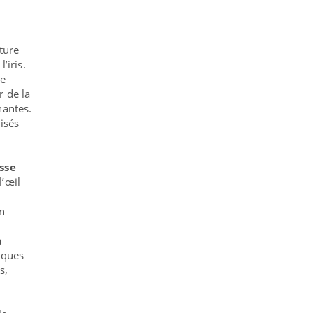
ture
’iris.
re
r de la
hantes.
isés
sse
l’œil
un
à
giques
s,