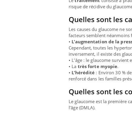
Le
traitement
consiste à prat
risque de récidive du glaucom
Quelles sont les c
Les causes du glaucome ne son
facteurs semblent néanmoins fa
•
L’augmentation de la press
Cependant, toutes les hyperton
inversement, il existe des glau
• L’âge : le glaucome survient 
• La
très forte myopie
.
•
L’hérédité
: Environ 30 % des
renforcé dans les familles pré
Quelles sont les c
Le glaucome est la première c
l’âge (DMLA).