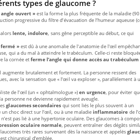
férents types de glaucome ?
 angle ouvert »
est la forme la plus fréquente de la maladie (9
struction progressive du filtre d’évacuation de l’humeur aqueuse
 alors
lente, indolore
, sans gêne perceptible au début, ce qui
 fermé »
est dû à une anomalie de l'anatomie de l'œil empêcha
se, qui a du mal à atteindre le trabéculum. Celle-ci reste bloqué
tre la cornée et
ferme l’angle qui donne accès au trabéculum
’œil augmente brutalement et fortement. La personne ressent des
ues, avec la sensation que « l’œil va exploser », parallèlement à 
aliste de l’œil (un « ophtalmologue »)
en urgence
, pour éviter qu
e la personne ne devienne rapidement aveugle.
les
glaucomes secondaires
qui sont liés le plus souvent à un
un choc direct sur l’œil, ou à une maladie
inflammatoire
de l’
 n’est pas lié à une hypertonie oculaire. Des glaucomes à comp
pression oculaire normale
, peuvent entraîner des dégâts simil
s glaucomes très rares survenant dès la naissance et appelés
glau
 est chirurgical d’emblée.