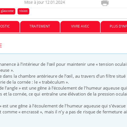
Mise à jour
12.01.2024
glaucome
vision
OSTIC
TRAITEMENT
VIVRE AVEC
PLUS D’IN
E
nce en fer : comprendre pour
Insuline & Charge ment
ube
Youtube
anence à l’intérieur de l’œil pour maintenir une « tension oculai
Youtube
Yout
enir
osait en parler??
ueuse ».
ans la chambre antérieure de l’œil, au travers d’un filtre situé
ue, irritabilité, brouillard mental ou
En 2026, l'insuline dans l
hérie de la cornée : le « trabéculum ».
 alopécie… Les symptômes de la
reste entourée d'idées re
e l’angle » est une gêne à l’écoulement de l’humeur aqueuse qui
ce en fer sont multiples ce qui la rend
patients comme parfois ch
is et la cornée, ce qui entraîne une élévation de la pression ocula
» est une gêne à l’écoulement de l’humeur aqueuse qui s’évacue
est comme « encrassé », mais il n’y a pas de risque de fermeture a