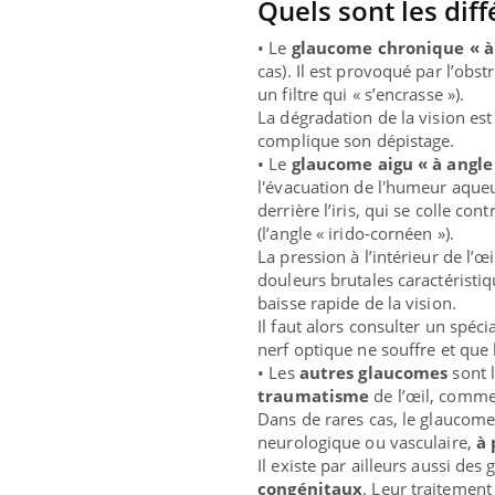
Quels sont les dif
• Le
glaucome chronique « à
cas). Il est provoqué par l’ob
un filtre qui « s’encrasse »).
La dégradation de la vision est
complique son dépistage.
• Le
glaucome aigu « à angle
l'évacuation de l'humeur aqueu
derrière l’iris, qui se colle con
(l’angle « irido-cornéen »).
La pression à l’intérieur de l
douleurs brutales caractéristiq
baisse rapide de la vision.
Il faut alors consulter un spéci
nerf optique ne souffre et qu
• Les
autres glaucomes
sont 
traumatisme
de l’œil, comme 
Dans de rares cas, le glaucome
neurologique ou vasculaire,
à 
Il existe par ailleurs aussi de
congénitaux
. Leur traitement