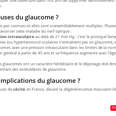
iquer une ouverture dans l’iris afin de supprimer définitivement 
e.
auses du glaucome ?
t pas connues et elles sont vraisemblablement multiples. Plusie
voriser cette maladie du nerf optique :
ion intraoculaire
au-delà de 21 mm Hg : c’est le principal facte
ies (ou hypertensions) oculaires n’entraînent pas un glaucome, 
comes avec une pression intraoculaire dans les limites de la norm
en général à partir de 45 ans et sa fréquence augmente avec l’âge
 glaucomes ont un caractère héréditaire et le dépistage doit êtr
sentant des antécédents de glaucome.
omplications du glaucome ?
ause de
cécité
en France, devant la dégénérescence maculaire li
DI