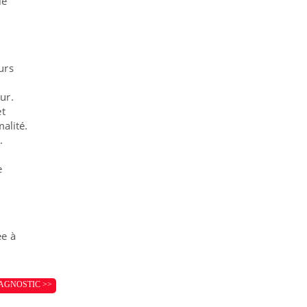
le
urs
ur.
et
alité.
.
e
ée à
AGNOSTIC >>