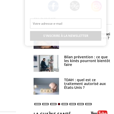
Restez connecté à toute l’actualité de la
Santé
Twitter
Facebook
Instagram
EN DIRECT
par un barracuda,
Comment gérer le sommeil
S'INSCRIRE À LA NEWSLETTER
te fille secourue
des enfants en vacances ?
un réflexe essentiel
lose en Suisse :
Bilan prévention : ce que
t l’origine de la
les kinés pourront bientôt
nation ?
faire
s alimentaires : une
TDAH : quel est ce
e arme contre les
traitement autorisé aux
s sévères
États-Unis ?