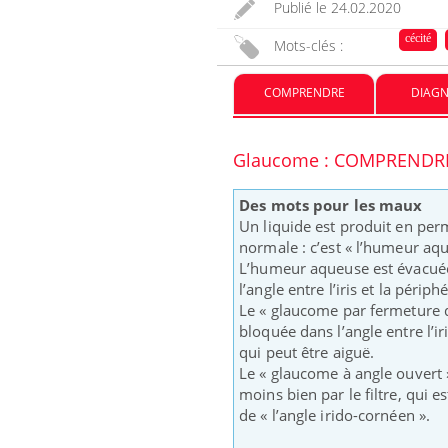
Publié le
24.02.2020
cécité
Mots-clés :
COMPRENDRE
DIAGN
Glaucome : COMPRENDR
Des mots pour les maux
Eczéma Chronique des Mains :
Care
Youtube
Yout
Un liquide est produit en perm
Youtube
expliquer ma maladie
prév
normale : c’est « l’humeur aq
L’humeur aqueuse est évacuée d
Il y a des sujets qui sont faciles à aborder...
Fatig
l’angle entre l’iris et la périp
d'autres non ! D'un côté, poser des questions
même
Le « glaucome par fermeture d
sur la maladie d'un proche c'est montrer ...
caren
bloquée dans l’angle entre l’ir
...
qui peut être aiguë.
Le « glaucome à angle ouvert 
moins bien par le filtre, qui 
de « l’angle irido-cornéen ».