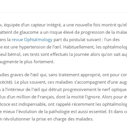
e », équipée d'un capteur intégré, a une nouvelle fois montré qu'ell
 atteint de glaucome a un risque élevé de progression de la mala
ans la
revue Ophtalmology
part du postulat suivant : l'un des
e est une hypertension de l'œil. Habituellement, les ophtalmolo
Seul bémol, ces tests sont effectués la journée alors qu'on sait a
l augmente le plus fortement.
adies graves de l’œil qui, sans traitement approprié, ont pour c
 (cécité). Le plus souvent, ces maladies s’accompagnent d’une au
à l’intérieur de l’œil qui détruit progressivement le nerf optique
s d'un million de Français, dont la moitié l'ignore. Alors pour év
précoce est indispensable, ont rappelé récemment les ophtalmolo
re mieux l'évolution de la pathologie est aussi essentiel. Et dans
bien révolutionner la prise en charge des malades.