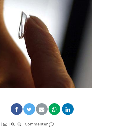
Grossesse et chaleur : ce
Mordue 
que dit la science
barracud
secouru
réflexe 
Le smartphone nuit-il à
Légionel
l'apprentissage de la
quelle e
lecture ?
contami
Mordue par une tique en
Allergie
vacances, elle reste dans
une nou
le coma pendant 42 jours
les réac
|
|
|
Commenter