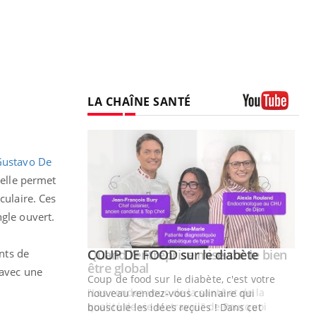
LA CHAÎNE SANTÉ
Youtube
Gustavo De
 elle permet
culaire. Ces
ngle ouvert.
Youtube
ints de
 diabète
Quand l’entreprise mise sur le bien
Youtube
Youtube
être global
 avec une
e, c'est votre
"Les rendez-vous de la santé et de la
naire qui
qualité de vie au travail" de Pourquoi
 ! Dans cet