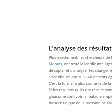
L'analyse des résultat
Plus exactement, les chercheurs de 
Moraes
, ont testé la lentille intel
de capter et d'analyser les changeme
scientifiques ont suivi 40 patients 
C'est la forme la plus courante de la
Youtube
Et les résultats qu'ils ont récolté s
 Mains : se
Diabète & Ramadan 2026
Un 
Youtube
You
outube
fac
glaucome vont voir la maladie empire
Le Ramadan approche, et, pour de
pré
mesure unique de la pression oculair
un tout nouveau
nombreuses personnes atteintes de
Un 
lage, piscine,
diabète, c'est une période de questions, de