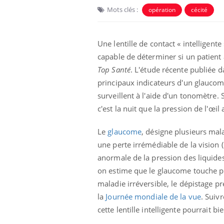
Mots clés :
opération
cécité
Une lentille de contact « intelligent
capable de déterminer si un patient
Top Santé
. L'étude récente publiée d
principaux indicateurs d'un glaucom
surveillent à l'aide d'un tonomètre. 
c'est la nuit que la pression de l'œi
Le
glaucome
, désigne plusieurs mal
une perte irrémédiable de la vision
anormale de la pression des liquides 
on estime que le glaucome touche plu
maladie irréversible, le dépistage 
la
Journée mondiale de la vue
. Suiv
cette lentille intelligente pourrait 