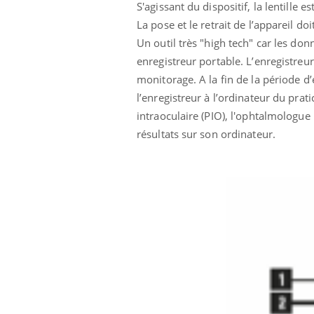
mut
air… Nos mains
défis, mais ...
S'agissant du dispositif, la lentille 
sant
La pose et le retrait de l’appareil do
num
Un outil très "high tech" car les don
enregistreur portable. L’enregistreur
monitorage. A la fin de la période d
l’enregistreur à l’ordinateur du pra
intraoculaire (PIO), l'ophtalmologue 
résultats sur son ordinateur.