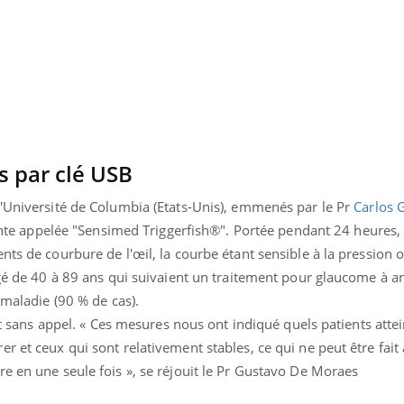
s par clé USB
l'Université de Columbia (Etats-Unis), emmenés par le Pr
Carlos 
ligente appelée "Sensimed Triggerfish®". Portée pendant 24 heures,
nts de courbure de l'œil, la courbe étant sensible à la pression o
âgé de 40 à 89 ans qui suivaient un traitement pour glaucome à a
 maladie (90 % de cas).
ont sans appel. « Ces mesures nous ont indiqué quels patients atte
« jumeau numérique » pour
COUP DE FOOD sur le
tube
Youtube
iliter l’accès à la médecine
r et ceux qui sont relativement stables, ce qui ne peut être fait
Youtube
Coup de food sur le diabèt
ventive
e en une seule fois », se réjouit le Pr Gustavo De Moraes
nouveau rendez-vous culi
établissement lié à un groupe
bouscule les idées reçues