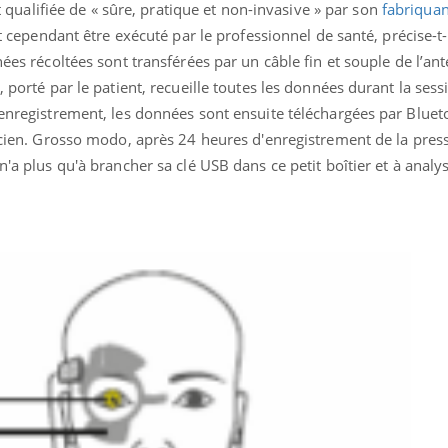
ualiste innove en matière de bilan de
épisode, une ...
est qualifiée de « sûre, pratique et non-invasive » par son
fabriqua
é : l'utilisation d'un « jumeau
it cependant être exécuté par le professionnel de santé, précise-t-i
érique » permet ...
nées récoltées sont transférées par un câble fin et souple de l’an
, porté par le patient, recueille toutes les données durant la sess
’enregistrement, les données sont ensuite téléchargées par Bluet
ticien. Grosso modo, après 24 heures d'enregistrement de la pres
n'a plus qu'à brancher sa clé USB dans ce petit boîtier et à analys