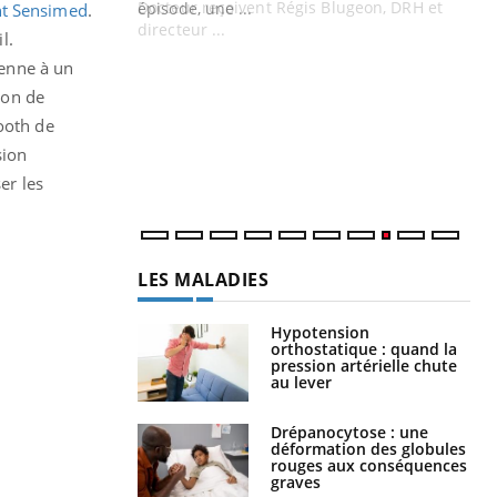
Docteur reçoivent Régis Blugeon, DRH et
nt Sensimed
.
directeur ...
l.
Ec
You
tenne à un
quo
ion de
Dan
ooth de
der
com
sion
et é
er les
LES MALADIES
Hypotension
orthostatique : quand la
pression artérielle chute
au lever
Drépanocytose : une
déformation des globules
rouges aux conséquences
graves