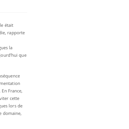
e était
die, rapporte
gues la
ujourd'hui que
onséquence
gmentation
. En France,
iter cette
gues lors de
 ce domaine,