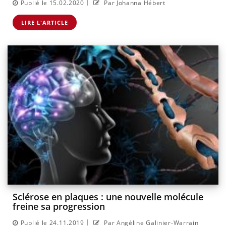
|
Publié le 15.02.2020
Par Johanna Hébert
LIRE L'ARTICLE
Sclérose en plaques : une nouvelle molécule
freine sa progression
|
Publié le 24.11.2019
Par Angéline Galinier-Warrain