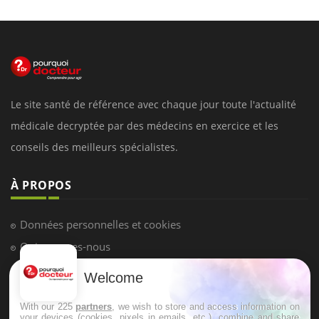
Le site santé de référence avec chaque jour toute l'actualité
médicale decryptée par des médecins en exercice et les
conseils des meilleurs spécialistes.
À PROPOS
Données personnelles et cookies
Qui sommes-nous
Conditions d'utilisation
Welcome
Plan du site
With our 225
partners
, we wish to store and access information on
Mentions Légales
your devices (cookies, pixels in emails, etc.), combine and share