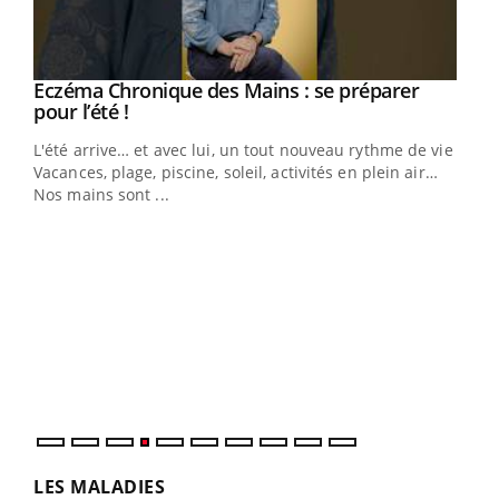
Eczéma Chronique des Mains : se préparer
Youtube
Youtube
pour l’été !
L'été arrive… et avec lui, un tout nouveau rythme de vie !
Vacances, plage, piscine, soleil, activités en plein air…
Nos mains sont ...
Dia
You
Le 
pers
ques
LES MALADIES