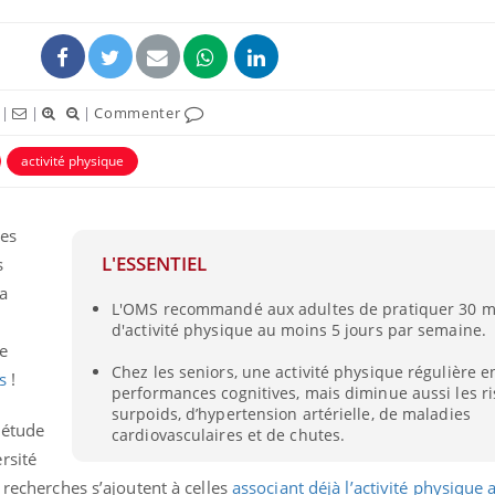
|
|
|
Commenter
activité physique
ence en fer : comprendre pour
Insuline & Charge ment
tube
Youtube
Youtube
Yout
venir
osait en parler??
les
L'ESSENTIEL
s
gue, irritabilité, brouillard mental ou
En 2026, l'insuline dans l
e alopécie… Les symptômes de la
reste entourée d'idées re
a
L'OMS recommandé aux adultes de pratiquer 30 m
nce en fer sont multiples ce qui la rend
patients comme parfois ch
d'activité physique au moins 5 jours par semaine.
e
Chez les seniors, une activité physique régulière en
s
!
performances cognitives, mais diminue aussi les r
surpoids, d’hypertension artérielle, de maladies
 étude
cardiovasculaires et de chutes.
rsité
 recherches s’ajoutent à celles
associant déjà l’activité physique 