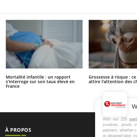
S
Mortalité infantile : un rapport
Grossesse à risque : ce
s’interroge sur son taux élevé en
attire l'attention des 
France
W
With our 225
par
(cookies, pixels 
À PROPOS
NEWSLETT
partners, whether c
or obtained later, i