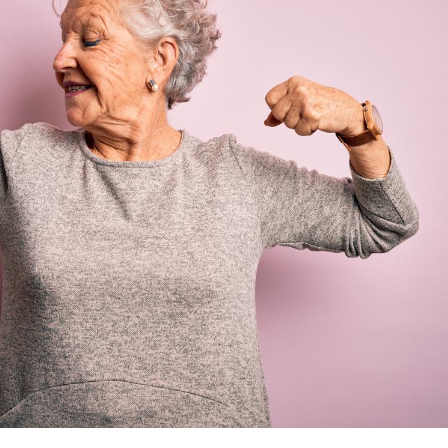
Comment oublier les
Chikung
écrans en vacances ?
West Nil
t-il dan
France ?
Toujours connectés :
Les méd
comment le travail
protègen
empiète de plus en plus
?
sur nos soirées
Cancer colorectal : une
Cytomég
stratégie simple aurait
change d
changé la donne au Pays
charge 
basque
enceint