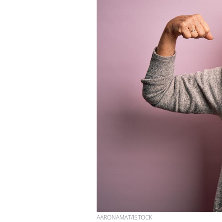
Hantavirus : un cas
détecté chez un touriste
en France
Mortalité infantile : un
rapport s’interroge sur
son taux élevé en France
Grossesse à risque : ce jus
naturel attire l'attention
des chercheurs
AARONAMAT/ISTOCK