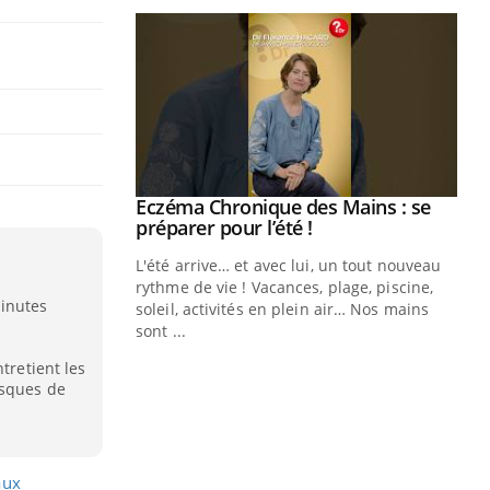
ale : et si on
Eczéma Chronique des Mains : se
Youtube
ube
Youtube
préparer pour l’été !
e diabète de type 2
L'été arrive… et avec lui, un tout nouveau
çues chez les
rythme de vie ! Vacances, plage, piscine,
inutes
ez les soignants.
soleil, activités en plein air… Nos mains
sont ...
Di
You
tretient les
isques de
Le 
nom
dia
défi
aux