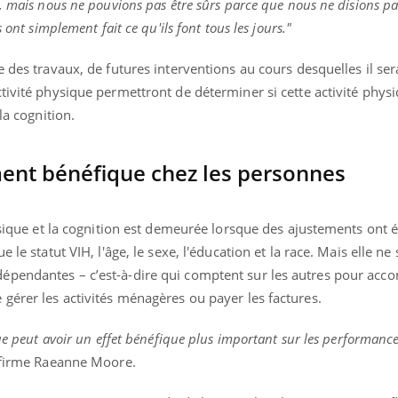
, mais nous ne pouvions pas être sûrs parce que nous ne disions p
 ont simplement fait ce qu'ils font tous les jours."
e des travaux, de futures interventions au cours desquelles il s
tivité physique permettront de déterminer si cette activité phys
la cognition.
ment bénéfique chez les personnes
hysique et la cognition est demeurée lorsque des ajustements ont é
 le statut VIH, l'âge, le sexe, l'éducation et la race. Mais elle ne 
pendantes – c’est-à-dire qui comptent sur les autres pour acco
gérer les activités ménagères ou payer les factures.
ue peut avoir un effet bénéfique plus important sur les performance
ffirme Raeanne Moore.