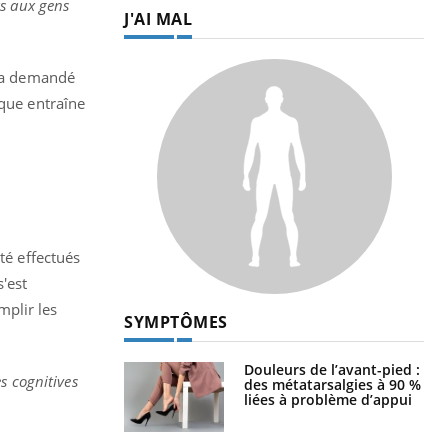
as aux gens
J'AI MAL
era demandé
ique entraîne
té effectués
s'est
mplir les
SYMPTÔMES
Douleurs de l’avant-pied :
s cognitives
des métatarsalgies à 90 %
liées à problème d’appui