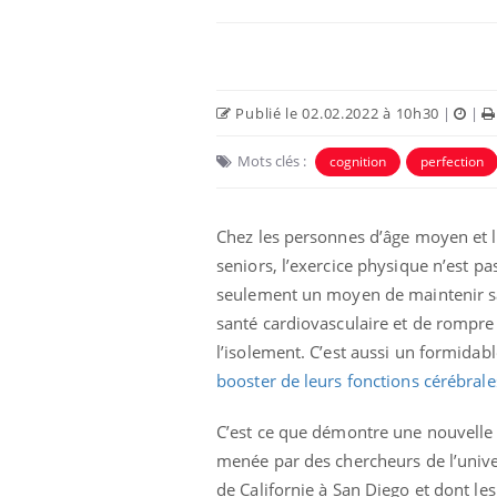
Publié le 02.02.2022 à 10h30
|
|
Mots clés :
cognition
perfection
Eczéma Chronique des Mains :
Car
Youtube
You
Youtube
expliquer ma maladie
pré
Chez les personnes d’âge moyen et 
seniors, l’exercice physique n’est pa
Il y a des sujets qui sont faciles à aborder...
Fati
d'autres non ! D'un côté, poser des
mêm
seulement un moyen de maintenir s
questions sur la maladie d'un proche c'est
care
santé cardiovasculaire et de rompre
montrer ...
...
l’isolement. C’est aussi un formidabl
booster de leurs fonctions cérébrale
C’est ce que démontre une nouvelle
menée par des chercheurs de l’unive
de Californie à San Diego et dont les