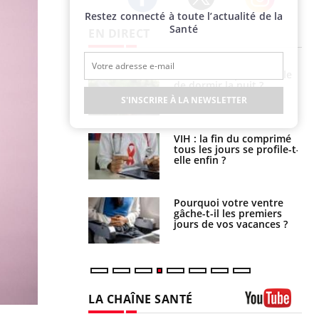
Restez connecté à toute l’actualité de la
Twitter
Facebook
Instagram
Santé
EN DIRECT
unya, dengue,
La sieste empêche-t-elle
e : que se passe-
de dormir la nuit ?
s le sud de la
S'INSCRIRE À LA NEWSLETTER
icaments GLP-1
VIH : la fin du comprimé
t-ils aussi les os
tous les jours se profile-t-
elle enfin ?
alovirus : ce qui
Pourquoi votre ventre
ans la prise en
gâche-t-il les premiers
des femmes
jours de vos vacances ?
es
LA CHAÎNE SANTÉ
Youtube