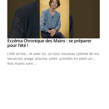
Eczéma Chronique des Mains : se préparer
Youtube
Youtube
pour l’été !
L'été arrive… et avec lui, un tout nouveau rythme de vie !
Vacances, plage, piscine, soleil, activités en plein air…
Nos mains sont ...
Dia
You
Le 
pers
ques