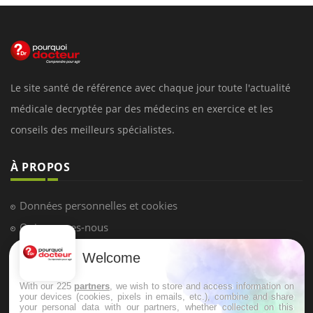
Le site santé de référence avec chaque jour toute l'actualité
médicale decryptée par des médecins en exercice et les
conseils des meilleurs spécialistes.
À PROPOS
Données personnelles et cookies
Qui sommes-nous
Conditions d'utilisation
Welcome
Plan du site
With our 225
partners
, we wish to store and access information on
Mentions Légales
your devices (cookies, pixels in emails, etc.), combine and share
your personal data with our partners, whether collected on this