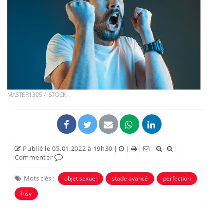
MASTER1305 / ISTOCK.
Publié le 05.01.2022 à 19h30
|
|
|
|
|
Commenter
Mots clés :
objet sexuel
stade avancé
perfection
Insv