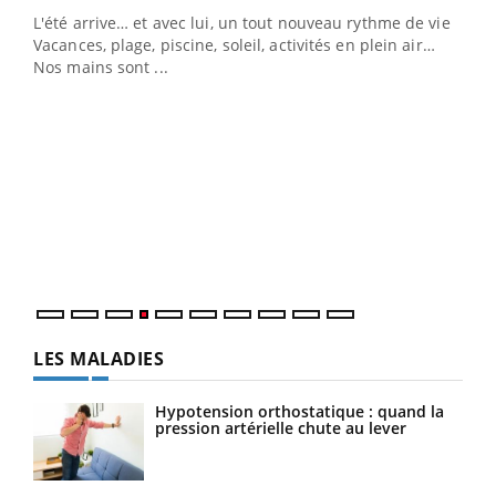
L'été arrive… et avec lui, un tout nouveau rythme de vie !
Vacances, plage, piscine, soleil, activités en plein air…
Nos mains sont ...
Dia
You
Le 
pers
ques
LES MALADIES
Hypotension orthostatique : quand la
pression artérielle chute au lever