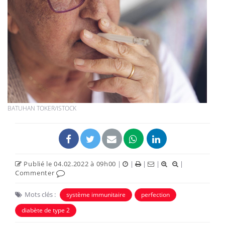
BATUHAN TOKER/ISTOCK
Publié le 04.02.2022 à 09h00
|
|
|
|
|
Commenter
Mots clés :
système immunitaire
perfection
diabète de type 2