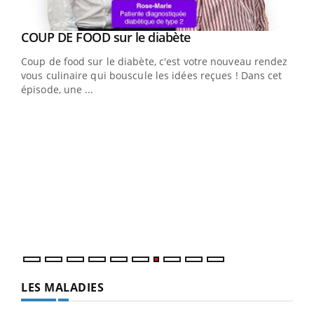
Youtube
cès
COUP DE FOOD sur le diabète
Youtube
Coup de food sur le diabète, c'est votre nouveau rendez-
 en
vous culinaire qui bouscule les idées reçues ! Dans cet
u
épisode, une ...
Qua
You
"Les
trav
DRH 
LES MALADIES