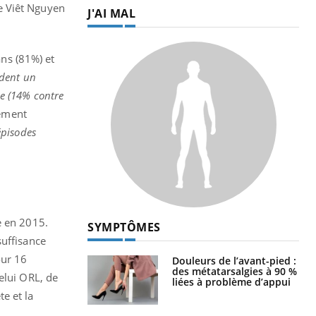
e Viêt Nguyen
J'AI MAL
ns (81%) et
dent un
e (14% contre
ement
épisodes
e en 2015.
SYMPTÔMES
suffisance
our 16
Douleurs de l’avant-pied :
des métatarsalgies à 90 %
elui ORL, de
liées à problème d’appui
e et la