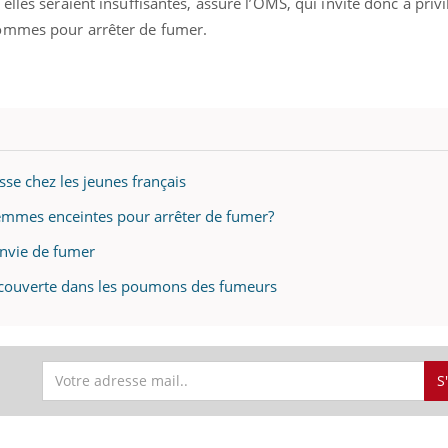
lles seraient insuffisantes, assure l’OMS, qui invite donc à privil
ommes pour arrêter de fumer.
sse chez les jeunes français
femmes enceintes pour arrêter de fumer?
envie de fumer
découverte dans les poumons des fumeurs
S