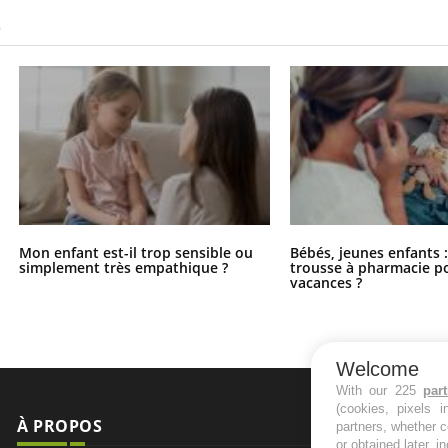
S
Mon enfant est-il trop sensible ou
Bébés, jeunes enfants :
simplement très empathique ?
trousse à pharmacie po
vacances ?
Welcome
With our 225
par
(cookies, pixels 
À PROPOS
NEWSLETT
partners, whether c
or obtained later, i