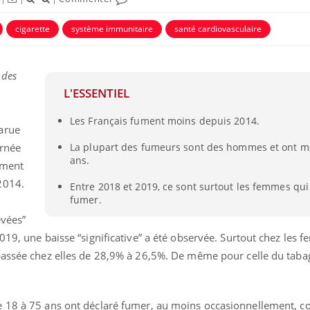
cigarette
système immunitaire
santé cardiovasculaire
ence en fer : comprendre pour
tube
Youtube
venir
 des
gue, irritabilité, brouillard mental ou
L'ESSENTIEL
e alopécie… Les symptômes de la
nce en fer sont multiples ce qui la rend
Les Français fument moins depuis 2014.
arue
Insuline & Charge ment
Youtube
Yout
osait en parler??
urnée
La plupart des fumeurs sont des hommes et ont m
ans.
ument
En 2026, l'insuline dans l
reste entourée d'idées re
2014.
Entre 2018 et 2019, ce sont surtout les femmes qui
patients comme parfois ch
fumer.
evées”
019, une baisse “significative” a été observée. Surtout chez les 
 passée chez elles de 28,9% à 26,5%. De même pour celle du tab
e 18 à 75 ans ont déclaré fumer, au moins occasionnellement, c