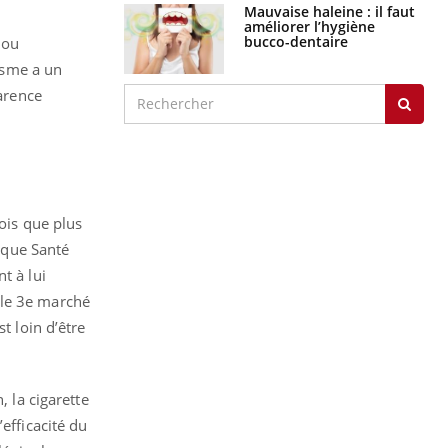
Mauvaise haleine : il faut
améliorer l’hygiène
bucco-dentaire
 ou
isme a un
parence
ois que plus
s que Santé
t à lui
 le 3e marché
t loin d’être
, la cigarette
efficacité du