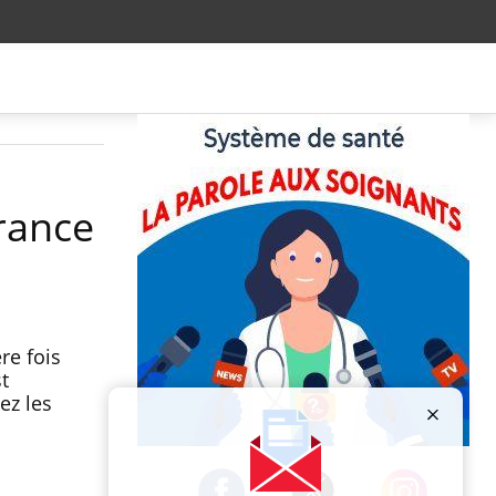
France
re fois
t
ez les
Publicité