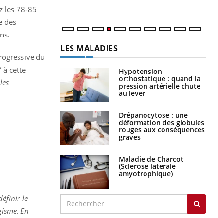
z les 78-85
e des
ns.
LES MALADIES
progressive du
” à cette
Hypotension
orthostatique : quand la
les
pression artérielle chute
au lever
Drépanocytose : une
déformation des globules
rouges aux conséquences
graves
Maladie de Charcot
(Sclérose latérale
amyotrophique)
éfinir le
agisme. En