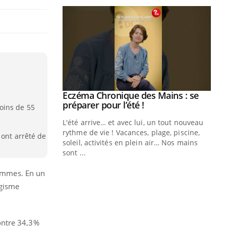
ale : et si on
Eczéma Chronique des Mains : se
Youtube
ube
Youtube
préparer pour l’été !
oins de 55
e diabète de type 2
L'été arrive… et avec lui, un tout nouveau
çues chez les
rythme de vie ! Vacances, plage, piscine,
 ont arrêté de
ez les soignants.
soleil, activités en plein air… Nos mains
sont ...
Di
You
femmes. En un
Le 
agisme
nom
dia
défi
ontre 34,3%