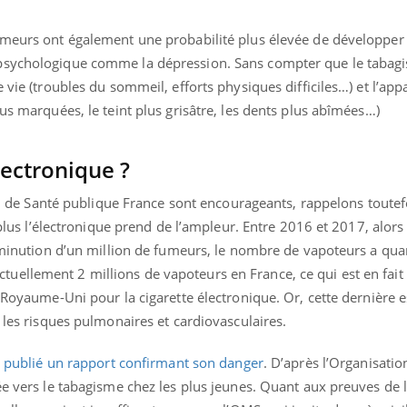
umeurs ont également une probabilité plus élevée de développer
psychologique comme la dépression. Sans compter que le tabag
 vie (troubles du sommeil, efforts physiques difficiles…) et l’ap
lus marquées, le teint plus grisâtre, les dents plus abîmées…)
lectronique ?
etin de Santé publique France sont encourageants, rappelons toutef
, plus l’électronique prend de l’ampleur. Entre 2016 et 2017, alor
diminution d’un million de fumeurs, le nombre de vapoteurs a quan
ellement 2 millions de vapoteurs en France, ce qui est en fait
 Royaume-Uni pour la cigarette électronique. Or, cette dernière es
si les risques pulmonaires et cardiovasculaires.
s publié un rapport confirmant son danger
. D’après l’Organisation
ée vers le tabagisme chez les plus jeunes. Quant aux preuves de l’