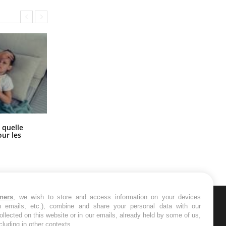
Syndrome métabolique : quels sont
 quelle
les meilleurs exercices physiques ?
ur les
tners
, we wish to store and access information on your devices
in emails, etc.), combine and share your personal data with our
ER
ollected on this website or in our emails, already held by some of us,
ncluding in other contexts.