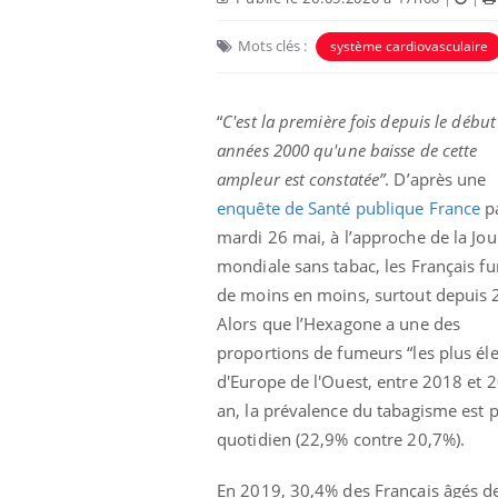
Mots clés :
système cardiovasculaire
Car
You
pré
“
C'est la première fois depuis le début
Fati
mêm
années 2000 qu'une baisse de cette
care
ampleur est constatée”
. D’après une
...
enquête de Santé publique France
p
Eczéma Chronique des Mains :
Youtube
Youtube
expliquer ma maladie
mardi 26 mai, à l’approche de la Jo
mondiale sans tabac, les Français f
Il y a des sujets qui sont faciles à aborder...
d'autres non ! D'un côté, poser des
de moins en moins, surtout depuis 
questions sur la maladie d'un proche c'est
Alors que l’Hexagone a une des
montrer ...
proportions de fumeurs “les plus él
d'Europe de l'Ouest, entre 2018 et 2
an, la prévalence du tabagisme est
quotidien (22,9% contre 20,7%).
En 2019, 30,4% des Français âgés d