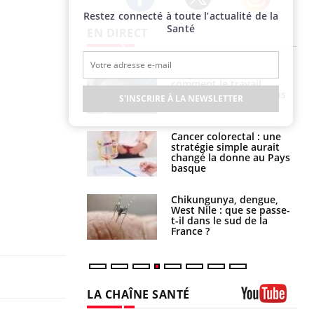
Restez connecté à toute l’actualité de la
Twitter
Facebook
Instagram
Santé
EN DIRECT
é infantile : un
Toujours connectés :
s’interroge sur
comment le travail
x élevé en France
empiète de plus en plus
S'INSCRIRE À LA NEWSLETTER
sur nos soirées
e à risque : ce jus
Cancer colorectal : une
attire l'attention
stratégie simple aurait
rcheurs
changé la donne au Pays
basque
 oublier les
Chikungunya, dengue,
en vacances ?
West Nile : que se passe-
t-il dans le sud de la
France ?
LA CHAÎNE SANTÉ
Youtube