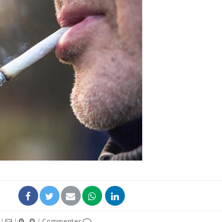
Syndrome métabolique :
Mortalit
quels sont les meilleurs
rapport 
exercices physiques ?
son tau
Comment éviter une otite
Grossess
pendant les vacances ?
naturel 
des che
Hantavirus : un cas
Comment
détecté chez un touriste
écrans 
en France
|
|
|
Commenter