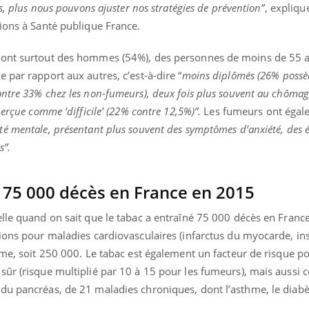
s, plus nous pouvons ajuster nos stratégies de prévention”
, expliqu
ions à Santé publique France.
sont surtout des hommes (54%), des personnes de moins de 55 a
 par rapport aux autres, c’est-à-dire “
moins diplômés (26% possè
ntre 33% chez les non-fumeurs), deux fois plus souvent au chômag
erçue comme ‘difficile’ (22% contre 12,5%)”.
Les fumeurs ont égal
é mentale, présentant plus souvent des symptômes d’anxiété, des 
s”.
de 75 000 décès en France en 2015
elle quand on sait que le tabac a entraîné 75 000 décès en Franc
ions pour maladies cardiovasculaires (infarctus du myocarde, in
sme, soit 250 000. Le tabac est également un facteur de risque p
ûr (risque multiplié par 10 à 15 pour les fumeurs), mais aussi c
du pancréas, de 21 maladies chroniques, dont l’asthme, le diabèt