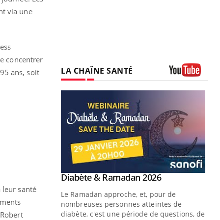
nt via une
ress
se concentrer
LA CHAÎNE SANTÉ
 95 ans, soit
Youtube
Youtube
Diabète & Ramadan 2026
Youtube
 leur santé
Le Ramadan approche, et, pour de
gements
nombreuses personnes atteintes de
diabète, c'est une période de questions, de
 Robert