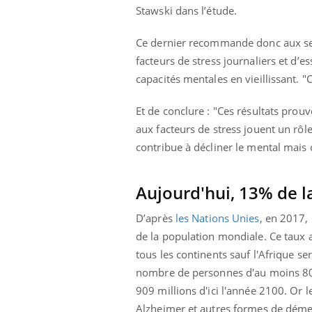
les ce qui la rend
patients comme parfois chez les soignants.
sole
Stawski dans l’étude.
sont
Ce dernier recommande donc aux seni
facteurs de stress journaliers et d’e
capacités mentales en vieillissant. "
Et de conclure : "Ces résultats prou
aux facteurs de stress jouent un rôl
contribue à décliner le mental mai
Aujourd'hui, 13% de l
D’après
les Nations Unies
, en 2017,
de la population mondiale. Ce taux 
tous les continents sauf l'Afrique se
nombre de personnes d'au moins 80 a
909 millions d'ici l'année 2100. Or 
Alzheimer et autres formes de dém