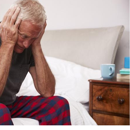
Grossesse et chaleur : ce
que dit la science
Le smartphone nuit-il à
l'apprentissage de la
lecture ?
Mordue par une tique en
vacances, elle reste dans
le coma pendant 42 jours