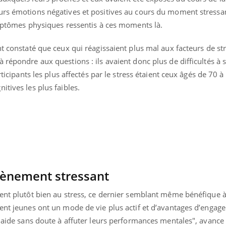
urs émotions négatives et positives au cours du moment stressa
ymptômes physiques ressentis à ces moments là.
nt constaté que ceux qui réagissaient plus mal aux facteurs de st
 répondre aux questions : ils avaient donc plus de difficultés à 
rticipants les plus affectés par le stress étaient ceux âgés de 70 à
itives les plus faibles.
évènement stressant
éma Chronique des Mains : se
tube
Youtube
parer pour l’été !
ient plutôt bien au stress, ce dernier semblant même bénéfique à
ment jeunes ont un mode de vie plus actif et d’avantages d’enga
é arrive… et avec lui, un tout nouveau
me de vie ! Vacances, plage, piscine,
s aide sans doute à affuter leurs performances mentales", avance