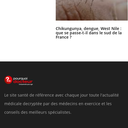
Chikungunya, dengue, West Nile :
que se passe-t-il dans le sud de la
France ?
Le site santé de référence avec chaque jour toute l'actualité
médicale decryptée par des médecins en exercice et les
conseils des meilleurs spécialistes.