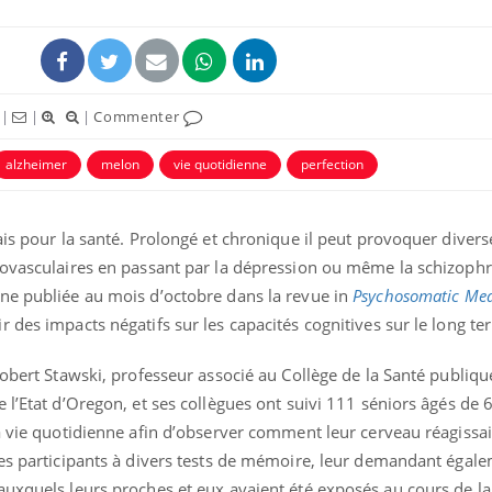
|
|
|
Commenter
alzheimer
melon
vie quotidienne
perfection
is pour la santé. Prolongé et chronique il peut provoquer diverse
iovasculaires en passant par la dépression ou même la schizophr
ne publiée au mois d’octobre dans la revue in
Psychosomatic Med
 des impacts négatifs sur les capacités cognitives sur le long t
Robert Stawski, professeur associé au Collège de la Santé publiqu
 l’Etat d’Oregon, et ses collègues ont suivi 111 séniors âgés de 
a vie quotidienne afin d’observer comment leur cerveau réagissa
les participants à divers tests de mémoire, leur demandant égal
auxquels leurs proches et eux avaient été exposés au cours de la