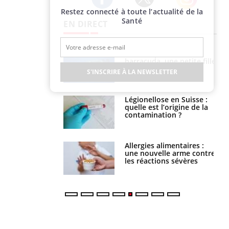
Restez connecté à toute l’actualité de la
Twitter
Facebook
Instagram
Santé
EN DIRECT
Mordue par un
Comment gérer le
barracuda, une petite fille
sommeil des enfants en
secourue grâce à un
vacances ?
S'INSCRIRE À LA NEWSLETTER
réflexe essentiel
Légionellose en Suisse :
Bilan prévention : ce que
quelle est l’origine de la
les kinés pourront
contamination ?
bientôt faire
Allergies alimentaires :
TDAH : quel est ce
une nouvelle arme contre
traitement autorisé aux
les réactions sévères
États-Unis ?