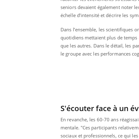
seniors devaient également noter le
échelle d’intensité et décrire les s
Dans l’ensemble, les scientifiques o
quotidiens mettaient plus de temps à
que les autres. Dans le détail, les pa
le groupe avec les performances cogn
S'écouter face à un 
prendre pour
Insuline & Charge mentale : et si on
Ecz
Youtube
You
Youtube
osait en parler??
pré
En revanche, les 60-70 ans réagissa
mentale. "Ces participants relative
llard mental ou
En 2026, l'insuline dans le diabète de type 2
L'ét
tômes de la
reste entourée d'idées reçues chez les
ryth
sociaux et professionnels, ce qui le