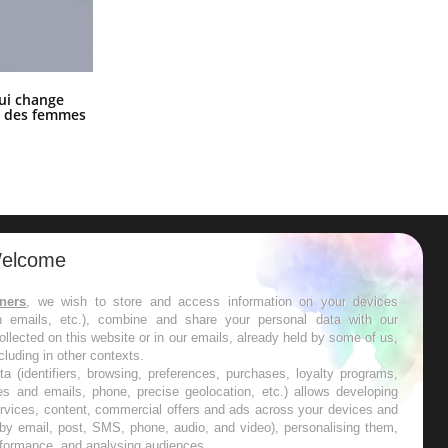
La sieste empêche-t-elle de dormir
ui change
la nuit ?
ge des femmes
elcome
ER
tners
, we wish to store and access information on your devices
in emails, etc.), combine and share your personal data with our
s les semaines les meilleures
ollected on this website or in our emails, already held by some of us,
ncluding in other contexts.
ta (identifiers, browsing, preferences, purchases, loyalty programs,
es and emails, phone, precise geolocation, etc.) allows developing
ervices, content, commercial offers and ads across your devices and
 by email, post, SMS, phone, audio, and video), personalising them,
RE
rformance, and analysing audiences.