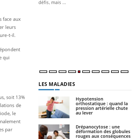
défis, mais ...
Un « jumeau numérique » pour
CO
Youtube
You
s face aux
faciliter l’accès à la médecine
Youtube
Cou
préventive
er leurs
nou
re-t-il.
Un établissement lié à un groupe
bou
mutualiste innove en matière de bilan de
épi
santé : l'utilisation d'un « jumeau
 répondent
numérique » permet ...
e qui
LES MALADIES
s
us, soit 13%
Hypotension
orthostatique : quand la
lations de
pression artérielle chute
au lever
iode, le
finalement
Drépanocytose : une
es par
déformation des globules
rouges aux conséquences