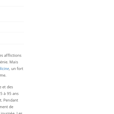
s afflictions
énie. Mais
icine
, un fort
erme.
e et des
65 à 95 ans
it. Pendant
ement de
 journée. Les