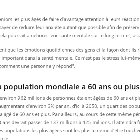
il, activités en plein air… Nos mains
 ...
ors les plus âgés de faire d’avantage attention à leurs réaction
ssayer de réduire leur anxiété autant que possible afin de préserv
Cela pourrait améliorer leur santé mentale sur le long terme", assu
vent que les émotions quotidiennes des gens et la façon dont ils
e important dans la santé mentale. Ce n’est pas le stress lui-mêm
s comment une personne y répond".
a population mondiale a 60 ans ou plu
 environ 962 millions de personnes étaient âgées de 60 ans et pl
augmentant d'environ 3% par an, d'ici à 2050, un quart des popu
ra âgé de 60 ans et plus. Par ailleurs, au cours de cette même pér
ns devrait passer de 137 millions à 425 millions. Il atteindra 
les populations les plus âgées sont les plus à même d’être touché
ence.