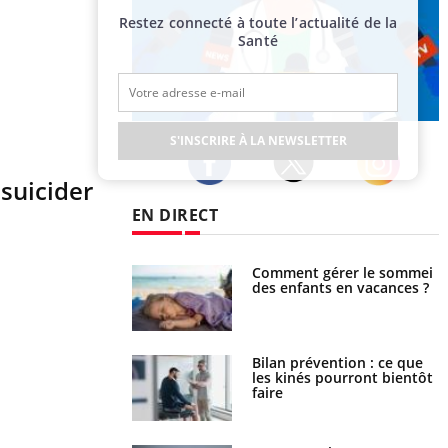
Restez connecté à toute l’actualité de la
Santé
Publicité
S'INSCRIRE À LA NEWSLETTER
 suicider
Twitter
Facebook
Instagram
EN DIRECT
par un barracuda,
Comment gérer le sommeil
te fille secourue
des enfants en vacances ?
un réflexe essentiel
lose en Suisse :
Bilan prévention : ce que
t l’origine de la
les kinés pourront bientôt
nation ?
faire