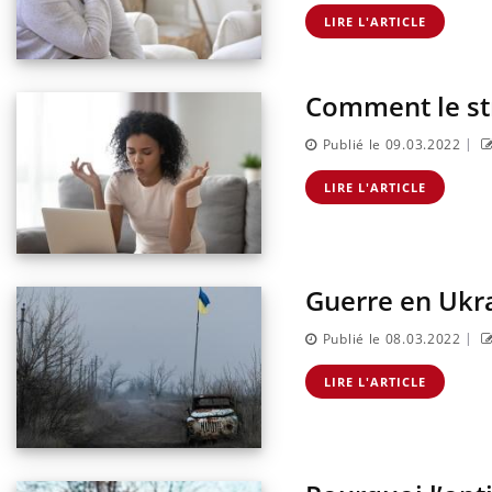
Pourquoi manger moins de
protéines pourrait
LIRE L'ARTICLE
finalement être bénéfique
Comment le str
|
Publié le 09.03.2022
LIRE L'ARTICLE
Guerre en Ukr
|
Publié le 08.03.2022
LIRE L'ARTICLE
Eczéma Chronique des Mains :
Care
Youtube
Yout
Youtube
expliquer ma maladie
prév
Il y a des sujets qui sont faciles à aborder...
Fatig
d'autres non ! D'un côté, poser des questions
même