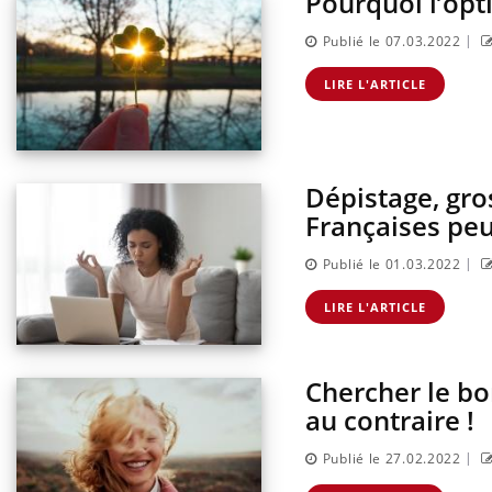
Pourquoi l’opt
sur la maladie d'un proche c'est montrer ...
caren
...
|
Publié le 07.03.2022
LIRE L'ARTICLE
Dépistage, gro
Françaises peu
|
Publié le 01.03.2022
LIRE L'ARTICLE
Chercher le bo
au contraire !
|
Publié le 27.02.2022