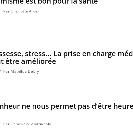
imisme est bon pour la santé
ce en fer sont multiples ce qui la rend
patients comme parfois ch
Par Charlotte Arce
ssesse, stress... La prise en charge méd
t être améliorée
Par Mathilde Debry
nheur ne nous permet pas d’être heure
Par Geneviève Andrianaly