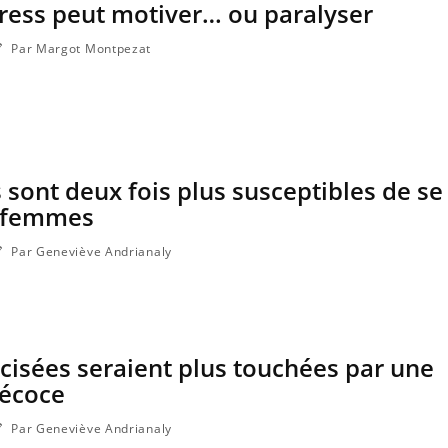
ress peut motiver… ou paralyser
Par Margot Montpezat
 sont deux fois plus susceptibles de se
s femmes
Par Geneviève Andrianaly
Grossesse et chaleur : ce
Mordue 
que dit la science
une peti
grâce à 
isées seraient plus touchées par une
Le smartphone nuit-il à
Légionel
l'apprentissage de la
quelle es
écoce
lecture ?
contami
Par Geneviève Andrianaly