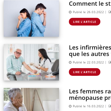
Comment le st
|
Publié le 26.03.2022
LIRE L'ARTICLE
Les infirmières
que les autre
|
Publié le 22.03.2022
Fortes chaleurs : pourquoi
le risque de noyade
LIRE L'ARTICLE
grimpe-t-il ?
Les femmes rac
Le Viagra pourrait-il freiner
la propagation du cancer ?
ménopause pr
|
Publié le 16.03.2022