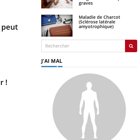
graves
Maladie de Charcot
(Sclérose latérale
 peut
amyotrophique)
J'AI MAL
r !