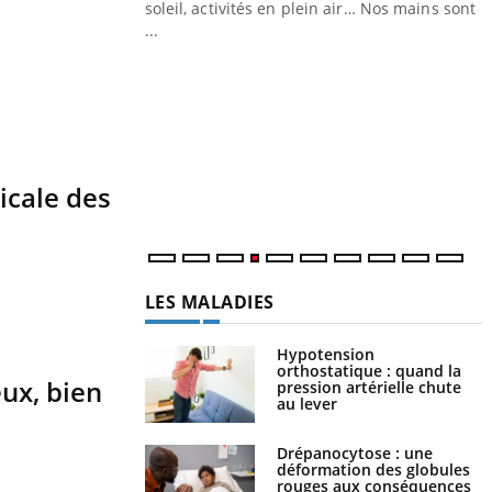
ez les soignants.
soleil, activités en plein air… Nos mains sont
...
Y
L
n
c
m
icale des
LES MALADIES
Hypotension
orthostatique : quand la
ux, bien
pression artérielle chute
au lever
Drépanocytose : une
déformation des globules
rouges aux conséquences