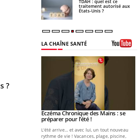
s alimentaires : une
TDAH : quel est ce
e arme contre les
traitement autorisé aux
s sévères
États-Unis ?
LA CHAÎNE SANTÉ
Youtube
s ?
ale : et si on
Eczéma Chronique des Mains : se
Youtube
ube
Youtube
préparer pour l’été !
e diabète de type 2
L'été arrive… et avec lui, un tout nouveau
çues chez les
rythme de vie ! Vacances, plage, piscine,