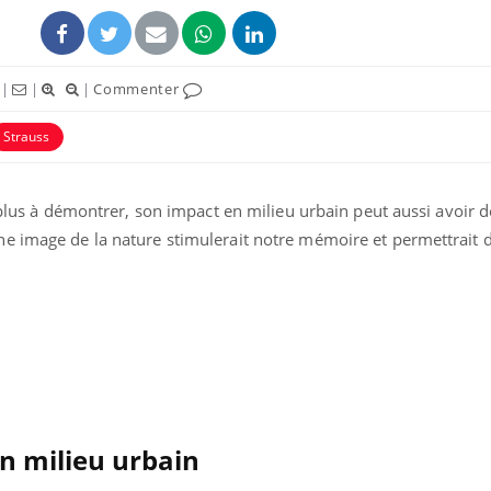
|
|
|
Commenter
Strauss
 plus à démontrer, son impact en milieu urbain peut aussi avoir de
e image de la nature stimulerait notre mémoire et permettrait 
Pourquoi manger moins
Mordue 
de protéines pourrait
vacances
finalement être bénéfique
le coma
Grossesse et chaleur : ce
Mordue 
que dit la science
barracud
secouru
en milieu urbain
réflexe 