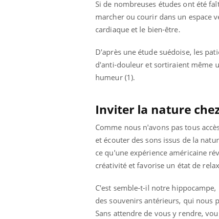
Si de nombreuses études ont été faît
Le Viagra pourrait-il
freiner la propagation du
marcher ou courir dans un espace ver
cancer ?
cardiaque et le bien-être.
D'après une étude suédoise, les pati
d'anti-douleur et sortiraient même u
humeur (1).
Inviter la nature chez
Comme nous n'avons pas tous accès 
et écouter des sons issus de la nat
ce qu'une expérience américaine rév
créativité et favorise un état de rel
C'est semble-t-il notre hippocampe,
des souvenirs antérieurs, qui nous 
Sans attendre de vous y rendre, vou