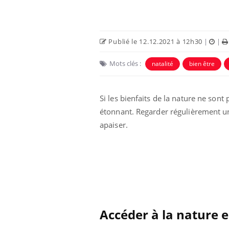
Publié le 12.12.2021 à 12h30
|
|
Mots clés :
natalité
bien être
Si les bienfaits de la nature ne sont
étonnant. Regarder régulièrement un
apaiser.
Pourquoi votre ventre
gâche-t-il les premiers
jours de vos vacances ?
Fortes chaleurs :
pourquoi le risque de
noyade grimpe-t-il ?
Accéder à la nature 