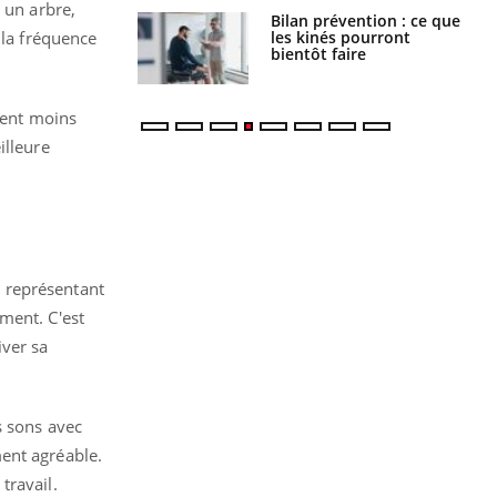
 un arbre,
lose en Suisse :
Bilan prévention : ce que
st l’origine de la
les kinés pourront
 la fréquence
nation ?
bientôt faire
isent moins
illeure
 représentant
ment. C'est
ver sa
s sons avec
ent agréable.
travail.