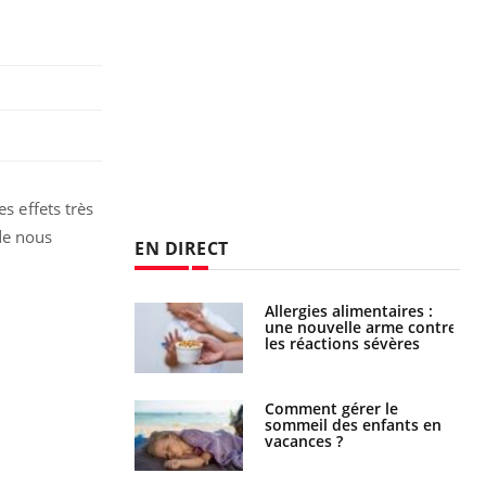
s effets très
de nous
EN DIRECT
par une tique en
Allergies alimentaires :
, elle reste dans
une nouvelle arme contre
 pendant 42 jours
les réactions sévères
par un
Comment gérer le
a, une petite fille
sommeil des enfants en
e grâce à un
vacances ?
essentiel