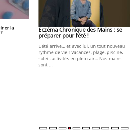
Pourquoi manger moins de
einer la
ale : et si on
Eczéma Chronique des Mains : se
Youtube
protéines pourrait finalement être
 ?
ube
Youtube
préparer pour l’été !
bénéfique
e diabète de type 2
L'été arrive… et avec lui, un tout nouveau
çues chez les
rythme de vie ! Vacances, plage, piscine,
ez les soignants.
soleil, activités en plein air… Nos mains
sont ...
Di
You
Le 
nom
dia
défi