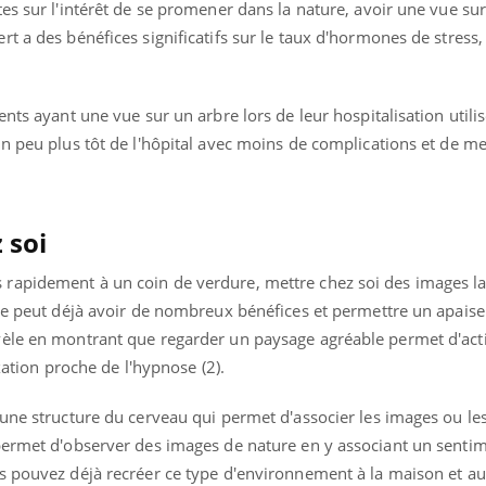
es sur l'intérêt de se promener dans la nature, avoir une vue sur
Le smartphone nuit-il à
Légionel
l'apprentissage de la
quelle e
t a des bénéfices significatifs sur le taux d'hormones de stress,
lecture ?
contami
ents ayant une vue sur un arbre lors de leur hospitalisation util
n peu plus tôt de l'hôpital avec moins de complications et de me
 soi
rapidement à un coin de verdure, mettre chez soi des images la
ure peut déjà avoir de nombreux bénéfices et permettre un apaise
èle en montrant que regarder un paysage agréable permet d'acti
axation proche de l'hypnose (2).
 une structure du cerveau qui permet d'associer les images ou le
permet d'observer des images de nature en y associant un sentim
s pouvez déjà recréer ce type d'environnement à la maison et au 