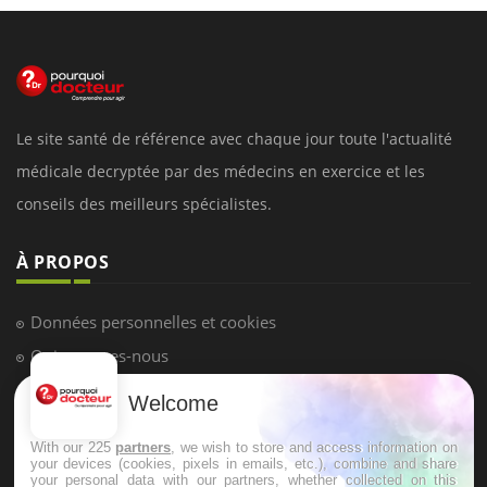
Le site santé de référence avec chaque jour toute l'actualité
médicale decryptée par des médecins en exercice et les
conseils des meilleurs spécialistes.
À PROPOS
Données personnelles et cookies
Qui sommes-nous
Conditions d'utilisation
Welcome
Plan du site
With our 225
partners
, we wish to store and access information on
Mentions Légales
your devices (cookies, pixels in emails, etc.), combine and share
your personal data with our partners, whether collected on this