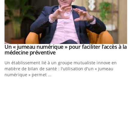
Un « jumeau numérique » pour faciliter l’accès à la
Youtube
Youtube
médecine préventive
Un établissement lié à un groupe mutualiste innove en
matière de bilan de santé : l'utilisation d'un « jumeau
numérique » permet ...
C
Yo
Co
cu
un