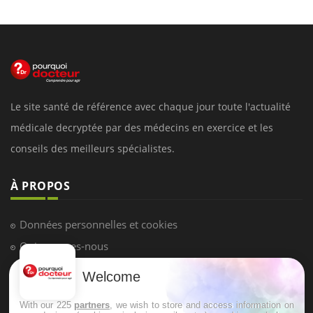
Le site santé de référence avec chaque jour toute l'actualité
médicale decryptée par des médecins en exercice et les
conseils des meilleurs spécialistes.
À PROPOS
Données personnelles et cookies
Qui sommes-nous
Conditions d'utilisation
Welcome
Plan du site
With our 225
partners
, we wish to store and access information on
Mentions Légales