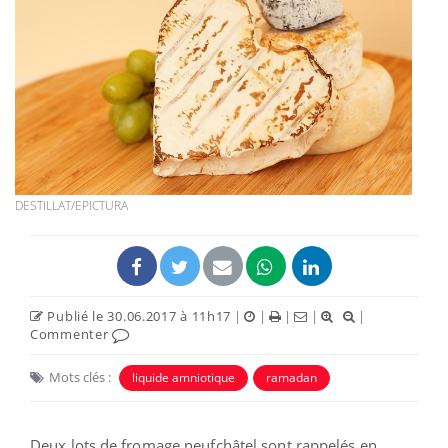
DESTILLAT/EPICTURA
Publié le 30.06.2017 à 11h17
|
|
|
|
|
Commenter
Mots clés :
liquide amniotique
ramadan
Deux lots de fromage neufchâtel sont rappelés en