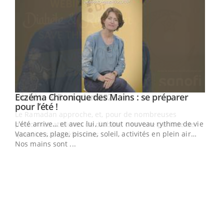
Youtube
Eczéma Chronique des Mains : se préparer
Diabète & Ramadan 2026
Youtube
Youtube
Youtube
pour l’été !
Le Ramadan approche, et, pour de nombreuses
L'été arrive… et avec lui, un tout nouveau rythme de vie !
personnes atteintes de diabète, c'est une période de
Vacances, plage, piscine, soleil, activités en plein air…
questions, de défis, mais ...
Nos mains sont ...
Un 
You
à l
Un é
mati