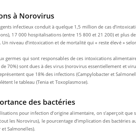
La sieste empêche-t-elle
Fortes c
de dormir la nuit ?
pourquo
ons à Norovirus
noyade g
gents infectieux conduit à quelque 1,5 million de cas d’intoxicat
lions), 17 000 hospitalisations (entre 15 800 et 21 200) et plus d
. Un niveau d’intoxication et de mortalité qui « reste élevé » selo
ux germes qui sont responsables de ces intoxications alimentaire
s de 70%) sont dues à des virus (norovirus essentiellement et vir
ne représentent que 18% des infections (Campylobacter et Salmonel
plètent le tableau (Tenia et Toxoplasmose).
portance des bactéries
lisations pour infection d’origine alimentaire, on s’aperçoit que s
out les Norovirus), le pourcentage d’implication des bactéries 
et Salmonelles).