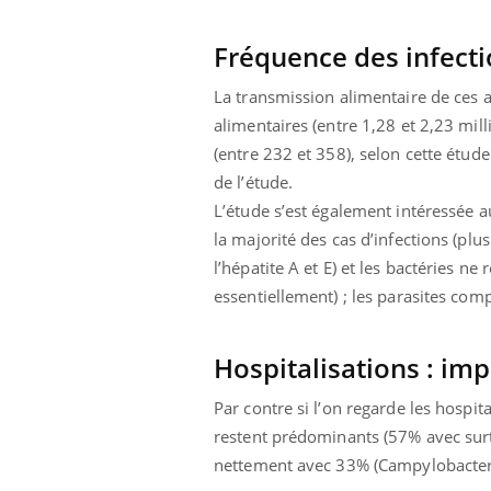
 oublier les
Chikungunya, dengue,
n vacances ?
West Nile : que se passe-
Fréquence des infecti
t-il dans le sud de la
France ?
La transmission alimentaire de ces a
alimentaires (entre 1,28 et 2,23 mil
(entre 232 et 358), selon cette étude
de l’étude.
L’étude s’est également intéressée a
la majorité des cas d’infections (plu
l’hépatite A et E) et les bactéries 
essentiellement) ; les parasites com
Hospitalisations : im
Par contre si l’on regarde les hospita
restent prédominants (57% avec surt
nettement avec 33% (Campylobacter 