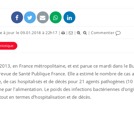
 à jour le 09.01.2018 à 22h17
|
|
|
|
Commenter
niotique
2013, en France métropolitaine, et est parue ce mardi dans le Bu
evue de Santé Publique France. Elle a estimé le nombre de cas 
e, de cas hospitalisés et de décès pour 21 agents pathogènes (10 
Les médicaments GLP-1
VIH : la
e par l'alimentation. Le poids des infections bactériennes d'orig
protègent-ils aussi les os
tous les
?
elle enfi
tout en termes d'hospitalisation et de décès.
Cytomégalovirus : ce qui
Pourquo
change dans la prise en
gâche-t-
charge des femmes
jours de
enceintes