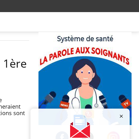
s 1ère
e
neraient
tions sont
Publicité