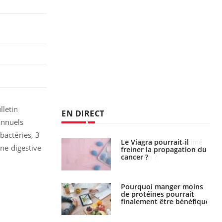
lletin
EN DIRECT
annuels
bactéries, 3
 fin du comprimé
Le Viagra pourrait-il
ine digestive
 jours se profile-t-
freiner la propagation du
n ?
cancer ?
i votre ventre
Pourquoi manger moins
il les premiers
de protéines pourrait
 vos vacances ?
finalement être bénéfique