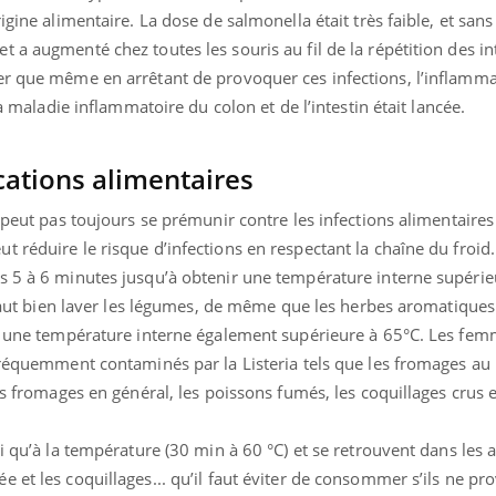
gine alimentaire. La dose de salmonella était très faible, et sans 
 a augmenté chez toutes les souris au fil de la répétition des in
er que même en arrêtant de provoquer ces infections, l’inflamm
uline & Charge mentale : et si on
Eczéma Chronique des
tube
Youtube
La maladie inflammatoire du colon et de l’intestin était lancée.
Youtube
Y
it en parler??
préparer pour l’été !
026, l'insuline dans le diabète de type 2
L'été arrive… et avec lui,
cations alimentaires
e entourée d'idées reçues chez les
rythme de vie ! Vacances, 
ients comme parfois chez les soignants.
soleil, activités en plein
e peut pas toujours se prémunir contre les infections alimentaires
sont ...
 réduire le risque d’infections en respectant la chaîne du froid
s 5 à 6 minutes jusqu’à obtenir une température interne supérie
 faut bien laver les légumes, de même que les herbes aromatiques e
ir une température interne également supérieure à 65°C. Les fe
fréquemment contaminés par la Listeria tels que les fromages au l
es fromages en général, les poissons fumés, les coquillages crus e
si qu’à la température (30 min à 60 °C) et se retrouvent dans les 
 et les coquillages... qu’il faut éviter de consommer s’ils ne pr