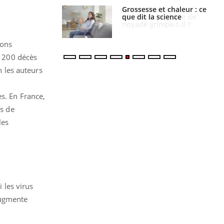
haleurs :
Grossesse et chaleur : ce
i le risque de
que dit la science
rimpe-t-il ?
ions
e 200 décès
n les auteurs
s. En France,
us de
les
i les virus
augmente