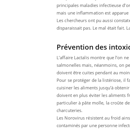
principales maladies infectieuse d’ori
mais une inflammation est apparue et
Les chercheurs ont pu aussi constat
 Mains :
Carence en fer : comprendre pour
Ins
Youtube
You
disparaissait pas. Le mal était fait. 
Youtube
Youtube
prévenir
osa
aciles à aborder...
Fatigue, irritabilité, brouillard mental ou
En 2
Prévention des intoxi
poser des
même alopécie… Les symptômes de la
rest
'un proche c'est
carence en fer sont multiples ce qui la rend
pat
L’affaire Lactalis montre que l’on n
...
salmonelles mais, néanmoins, on peut
doivent être cuites pendant au moin
Pour se protéger de la listériose, il
cuisiner les aliments jusqu’à obten
doivent en plus éviter les aliments 
particulier à pâte molle, la croûte d
charcuteries.
Les Norovirus résistent au froid ain
contaminés par une personne infectée