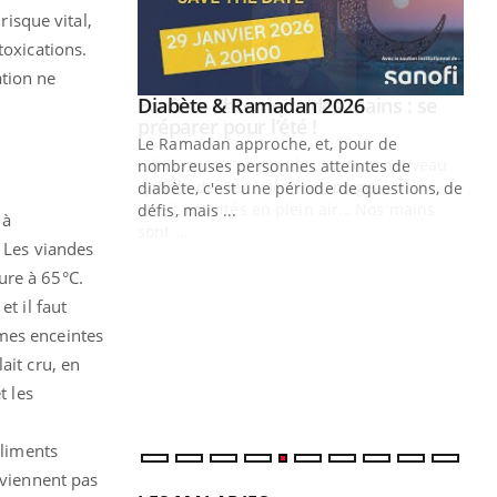
risque vital,
toxications.
ation ne
Youtube
 Mains : se
Diabète & Ramadan 2026
Youtube
outube
Le Ramadan approche, et, pour de
 un tout nouveau
nombreuses personnes atteintes de
plage, piscine,
diabète, c'est une période de questions, de
 air… Nos mains
défis, mais ...
 à
. Les viandes
Un
You
fac
ure à 65°C.
pr
t il faut
Un 
mmes enceintes
mut
ait cru, en
san
t les
num
aliments
oviennent pas