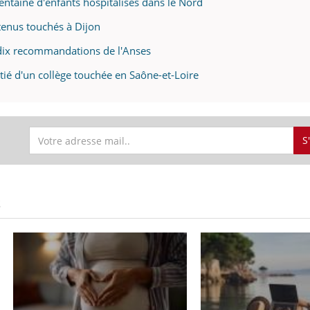
rentaine d'enfants hospitalisés dans le Nord
étenus touchés à Dijon
s dix recommandations de l'Anses
itié d'un collège touchée en Saône-et-Loire
S
S