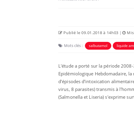
Publié le 09.01.2018 à 14h03
|
Mise
Mots clés :
salbutamol
liquide am
L'étude a porté sur la période 2008-
Epidémiologique Hebdomadaire, la r
d’épisodes d’intoxication alimentair
 infantile : un
Toujours connectés :
virus, 8 parasites) transmis à l'homm
s’interroge sur
comment le travail
 élevé en France
empiète de plus en plus
(Salmonella et Liseria) s'exprime sur
sur nos soirées
 à risque : ce jus
Cancer colorectal : une
ttire l'attention
stratégie simple aurait
cheurs
changé la donne au Pays
basque