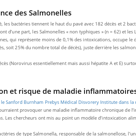
ance des Salmonelles
ité, les bactéries tiennent le haut du pavé avec 182 décès et 2 bac
ont d’une part, les Salmonelles « non typhiques » (n = 62) et les L
enes, qui représente moins de 0,1% des intoxications, occupe le
s, soit 25% du nombre total de décès), juste derrière les salmo
cès (Norovirus essentiellement mais aussi hépatite A et E) surto
tion et risque de maladie inflammatoire
 le Sanford Burnham Prebys Médical Disvorery Institute dans la
n pourraient provoquer une maladie inflammatoire chronique de l’i
ns. Les chercheurs ont mis au point un modèle d’intoxication ali
ctéries de type Salmonella, responsable de la salmonellose, l’u