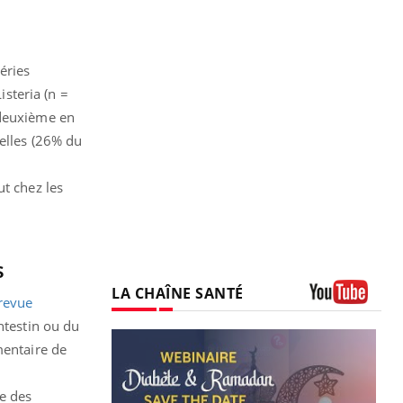
téries
isteria (n =
 deuxième en
nelles (26% du
ut chez les
s
LA CHAÎNE SANTÉ
 revue
Youtube
ntestin ou du
mentaire de
ne des