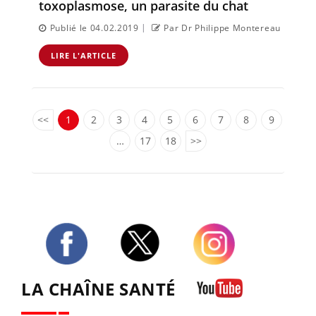
toxoplasmose, un parasite du chat
|
Publié le 04.02.2019
Par Dr Philippe Montereau
LIRE L'ARTICLE
<<
1
2
3
4
5
6
7
8
9
…
17
18
>>
Twitter
Facebook
Instagram
LA CHAÎNE SANTÉ
Youtube