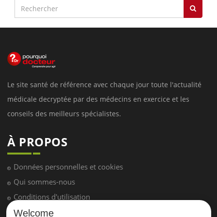
Le site santé de référence avec chaque jour toute l'actualité
médicale decryptée par des médecins en exercice et les
conseils des meilleurs spécialistes.
À PROPOS
Données personnelles et cookies
Qui sommes-nous
Conditions d'utilisation
Plan du site
Welcome