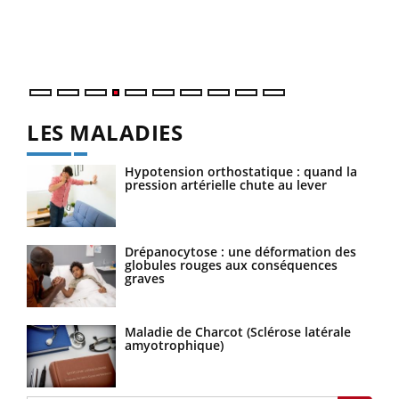
Un é
personnes atteintes de diabète, c'est une période de
mati
questions, de défis, mais ...
numé
LES MALADIES
Hypotension orthostatique : quand la
pression artérielle chute au lever
Drépanocytose : une déformation des
globules rouges aux conséquences
graves
Maladie de Charcot (Sclérose latérale
amyotrophique)