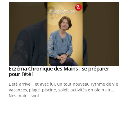
vie !
…
Youtube
Diabète & Ramadan 2026
Un 
Youtube
You
à l
Le Ramadan approche, et, pour de nombreuses