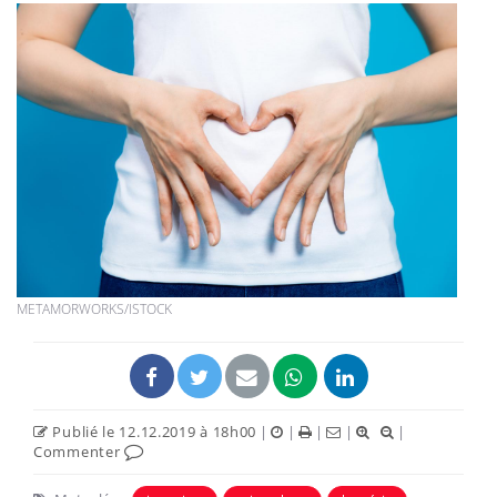
METAMORWORKS/ISTOCK
Publié le 12.12.2019 à 18h00
|
|
|
|
|
Commenter