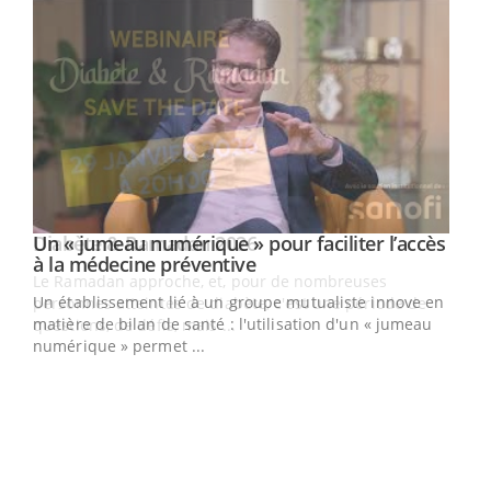
Un « jumeau numérique » pour faciliter l’accès
Youtube
Youtube
à la médecine préventive
Un établissement lié à un groupe mutualiste innove en
e
matière de bilan de santé : l'utilisation d'un « jumeau
numérique » permet ...
COU
You
Coup
vous