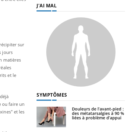
J'AI MAL
écipiter sur
s jours
en matières
réales
its et le
SYMPTÔMES
 déjà
 ou faire un
Douleurs de l’avant-pied :
xines" et les
des métatarsalgies à 90 %
liées à problème d’appui