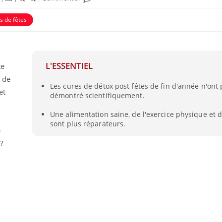
s de fêtes
L'ESSENTIEL
te
 de
Les cures de détox post fêtes de fin d'année n'ont 
et
éma Chronique des Mains :
tube
démontré scientifiquement.
Youtube
liquer ma maladie
Une alimentation saine, de l'exercice physique et
 a des sujets qui sont faciles à aborder...
sont plus réparateurs.
e
tres non ! D'un côté, poser des
tions sur la maladie d'un proche c'est
?
rer ...