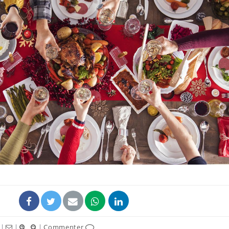
Comment éviter une otite
pendant les vacances ?
Hantavirus : un cas
détecté chez un touriste
en France
Mortalité infantile : un
rapport s’interroge sur
son taux élevé en France
|
|
|
Commenter