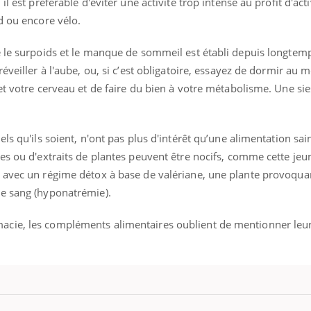
l est préférable d'éviter une activité trop intense au profit d'acti
d ou encore vélo.
e le surpoids et le manque de sommeil est établi depuis longtem
éveiller à l'aube, ou, si c’est obligatoire, essayez de dormir au 
et votre cerveau et de faire du bien à votre métabolisme. Une sie
ls qu'ils soient, n'ont pas plus d'intérêt qu’une alimentation sai
es ou d'extraits de plantes peuvent être nocifs, comme cette jeu
 avec un régime détox à base de valériane, une plante provoqua
le sang (hyponatrémie).
cie, les compléments alimentaires oublient de mentionner leur