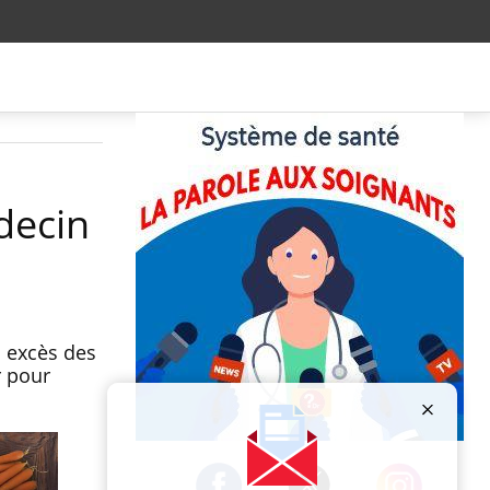
decin
s excès des
r pour
Publicité