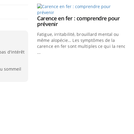
Carence en fer : comprendre pour
Youtube
Youtube
prévenir
Fatigue, irritabilité, brouillard mental ou
même alopécie… Les symptômes de la
carence en fer sont multiples ce qui la rend
pas d'intérêt
...
 du sommeil
Insuline & Charge mentale : et si on
Ec
Youtube
You
Youtube
osait en parler??
pré
En 2026, l'insuline dans le diabète de type 2
L'é
reste entourée d'idées reçues chez les
ryt
patients comme parfois chez les soignants.
sol
sont