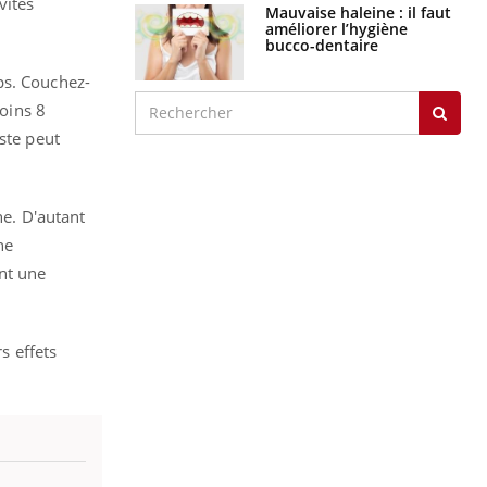
vités
Mauvaise haleine : il faut
améliorer l’hygiène
bucco-dentaire
ps. Couchez-
moins 8
ste peut
ne. D'autant
ne
nt une
s effets