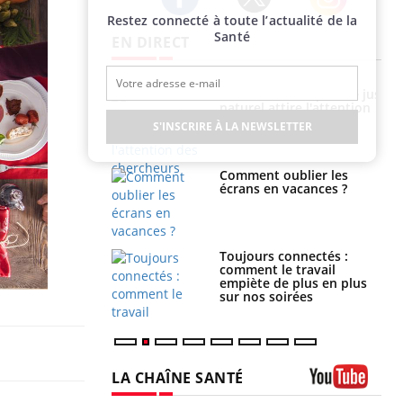
Restez connecté à toute l’actualité de la
Twitter
Facebook
Instagram
Santé
EN DIRECT
Grossesse à risque : ce jus
Cancer colorectal : une
naturel attire l'attention
stratégie simple aurait
des chercheurs
changé la donne au Pays
S'INSCRIRE À LA NEWSLETTER
basque
Comment oublier les
Chikungunya, dengue,
écrans en vacances ?
West Nile : que se passe-
t-il dans le sud de la
France ?
Toujours connectés :
Les médicaments GLP-1
comment le travail
protègent-ils aussi les os
empiète de plus en plus
?
sur nos soirées
LA CHAÎNE SANTÉ
Youtube