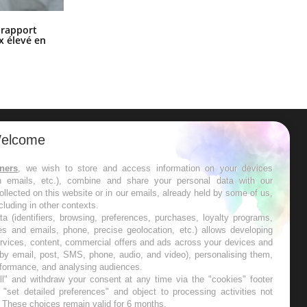
Grossesse à risque : ce jus naturel
n rapport
attire l'attention des chercheurs
x élevé en
elcome
ER
tners
, we wish to store and access information on your devices
in emails, etc.), combine and share your personal data with our
s les semaines les meilleures
ollected on this website or in our emails, already held by some of us,
ncluding in other contexts.
ta (identifiers, browsing, preferences, purchases, loyalty programs,
es and emails, phone, precise geolocation, etc.) allows developing
ervices, content, commercial offers and ads across your devices and
 by email, post, SMS, phone, audio, and video), personalising them,
RE
rformance, and analysing audiences.
l" and withdraw your consent at any time via the "cookies" footer
"set detailed preferences" and object to processing activities not
. These choices remain valid for 6 months.