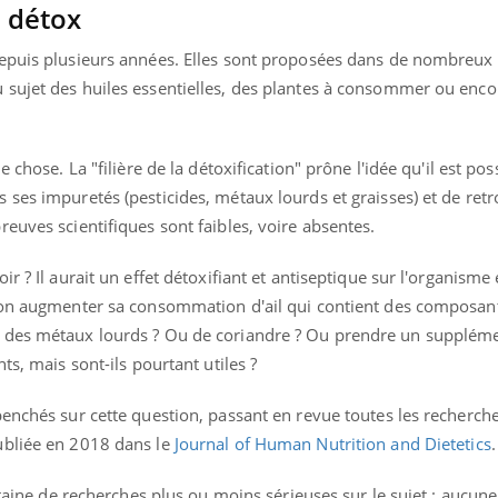
e détox
depuis plusieurs années. Elles sont proposées dans de nombreux
sujet des huiles essentielles, des plantes à consommer ou encor
 chose. La "filière de la détoxification" prône l'idée qu'il est pos
ses impuretés (pesticides, métaux lourds et graisses) et de ret
euves scientifiques sont faibles, voire absentes.
r ? Il aurait un effet détoxifiant et antiseptique sur l'organisme 
t-on augmenter sa consommation d'ail qui contient des composan
 des métaux lourds ? Ou de coriandre ? Ou prendre un suppléme
ts, mais sont-ils pourtant utiles ?
enchés sur cette question, passant en revue toutes les recherche
ubliée en 2018 dans le
Journal of Human Nutrition and Dietetics
.
ntaine de recherches plus ou moins sérieuses sur le sujet : aucune