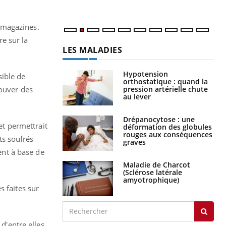
 magazines.
e sur la
LES MALADIES
Hypotension
sible de
orthostatique : quand la
pression artérielle chute
rouver des
au lever
Drépanocytose : une
et permettrait
déformation des globules
rouges aux conséquences
ts soufrés
graves
nt à base de
Maladie de Charcot
(Sclérose latérale
amyotrophique)
s faites sur
 d'entre elles