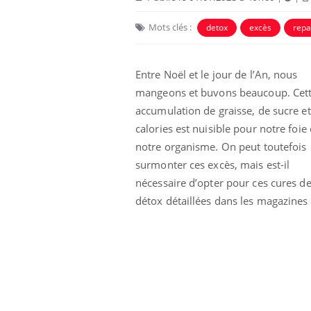
Mots clés :
detox
excès
repa
Entre Noël et le jour de l’An, nous
mangeons et buvons beaucoup. Cet
accumulation de graisse, de sucre et
calories est nuisible pour notre foie 
Ecz
You
exp
notre organisme. On peut toutefois
surmonter ces excès, mais est-il
Il y
nécessaire d’opter pour ces cures d
d'au
ques
détox détaillées dans les magazines 
mont