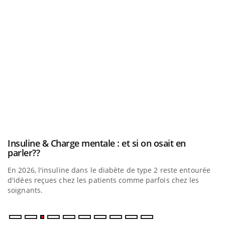
be
Insuline & Charge mentale : et si on osait en
Youtube
Youtube
parler??
En 2026, l'insuline dans le diabète de type 2 reste entourée
a
d'idées reçues chez les patients comme parfois chez les
soignants.
E
Yo
l’
L'
Va
ma