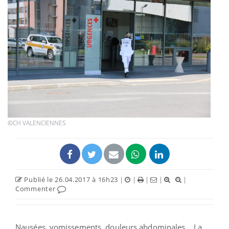
©CH VALENCIENNES
Publié le 26.04.2017 à 16h23
|
|
|
|
|
Commenter
Nausées, vomissements, douleurs abdominales… La