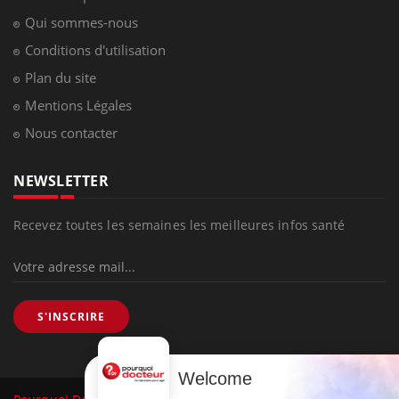
Qui sommes-nous
Conditions d'utilisation
Plan du site
Mentions Légales
Nous contacter
NEWSLETTER
Recevez toutes les semaines les meilleures infos santé
S'INSCRIRE
Welcome