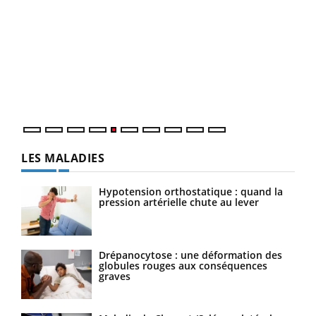
Un 
You
à l
Un é
mati
numé
LES MALADIES
Hypotension orthostatique : quand la
pression artérielle chute au lever
Drépanocytose : une déformation des
globules rouges aux conséquences
graves