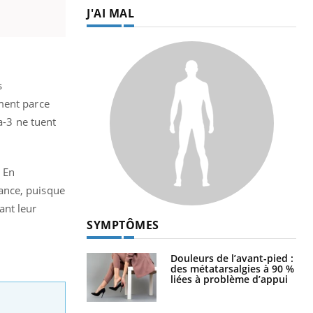
J'AI MAL
s
ment parce
a-3 ne tuent
. En
tance, puisque
ant leur
SYMPTÔMES
Douleurs de l’avant-pied :
des métatarsalgies à 90 %
liées à problème d’appui