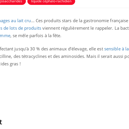
igosaccharides
liquide céphalo-rachidien
ages au lait cru
… Ces produits stars de la gastronomie française
s de lots de produits
viennent régulièrement le rappeler. La bac
homme
, se mêle parfois à la fête.
fectant jusqu’à 30 % des animaux d’élevage, elle est
sensible à l
uline & Charge mentale : et si on
Eczéma Chronique des
tube
Youtube
illine, des tétracyclines et des aminosides. Mais il serait aussi p
Youtube
Y
it en parler??
préparer pour l’été !
ides gras !
026, l'insuline dans le diabète de type 2
L'été arrive… et avec lui,
e entourée d'idées reçues chez les
rythme de vie ! Vacances, 
ients comme parfois chez les soignants.
soleil, activités en plein
sont ...
t