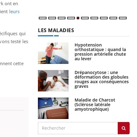
num
rk ont en
lient
leurs
LES MALADIES
cifiques qui
vons testé les
Hypotension
orthostatique : quand la
pression artérielle chute
au lever
onnent cette
Drépanocytose : une
déformation des globules
rouges aux conséquences
graves
Maladie de Charcot
(Sclérose latérale
amyotrophique)