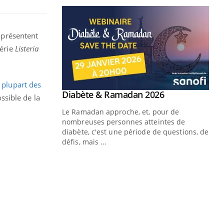
 présentent
térie
Listeria
a plupart des
Youtube
 Mains : se
Diabète & Ramadan 2026
Youtube
ossible de la
outube
Le Ramadan approche, et, pour de
 un tout nouveau
nombreuses personnes atteintes de
plage, piscine,
diabète, c'est une période de questions, de
 air… Nos mains
défis, mais ...
Un
You
fac
pr
Un 
mut
san