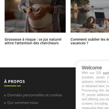
Grossesse à risque : ce jus naturel
Comment oublier les é
attire l'attention des chercheurs
vacances ?
Welcome
With our 225
par
(cookies, pixels 
À PROPOS
NEWSLETT
partners, whether c
or obtained later, i
Processing this da
Recevez toute
Données personnelles et cookies
IP, postal address
infos santé
and offering you s
Qui sommes-nous
screens (including
measuring their pe