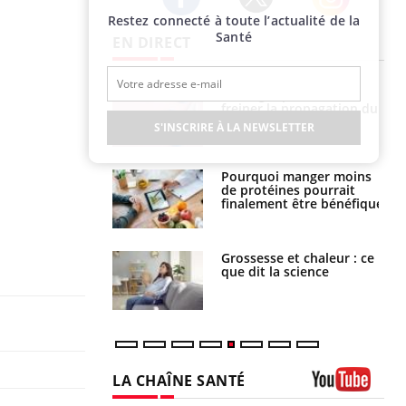
Restez connecté à toute l’actualité de la
Twitter
Facebook
Instagram
Santé
EN DIRECT
 fin du comprimé
Le Viagra pourrait-il
 jours se profile-t-
freiner la propagation du
n ?
cancer ?
S'INSCRIRE À LA NEWSLETTER
i votre ventre
Pourquoi manger moins
il les premiers
de protéines pourrait
 vos vacances ?
finalement être bénéfique
haleurs :
Grossesse et chaleur : ce
i le risque de
que dit la science
rimpe-t-il ?
LA CHAÎNE SANTÉ
Youtube