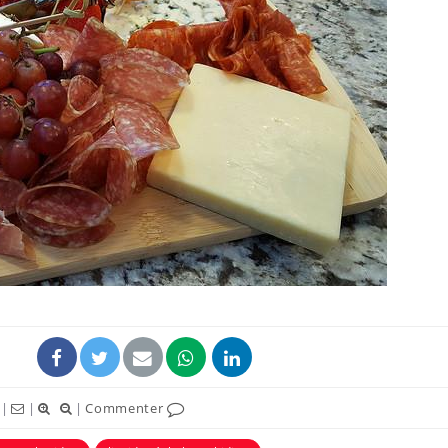
Les médicaments GLP-1
VIH : la
protègent-ils aussi les os
tous les
?
elle enfi
Cytomégalovirus : ce qui
Pourquo
change dans la prise en
gâche-t-
charge des femmes
jours de
enceintes
La sieste empêche-t-elle
Fortes c
de dormir la nuit ?
pourquo
noyade g
|
|
|
Commenter