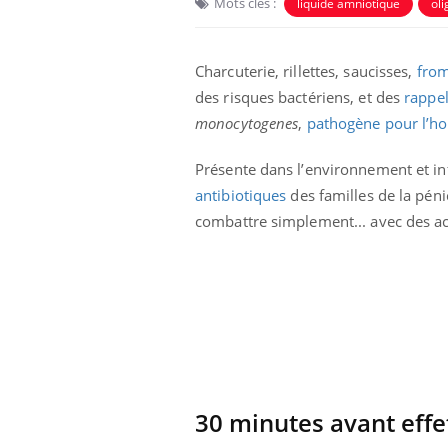
Mots clés :
liquide amniotique
ol
Charcuterie, rillettes, saucisses,
from
des risques bactériens, et des
rappel
monocytogenes
,
pathogène pour l’
Présente dans l’environnement et in
 Mains :
Carence en fer : comprendre pour
Ins
Youtube
You
antibiotiques
des familles de la pénic
Youtube
Youtube
prévenir
osa
combattre simplement... avec des ac
aciles à aborder...
Fatigue, irritabilité, brouillard mental ou
En 2
poser des
même alopécie… Les symptômes de la
rest
'un proche c'est
carence en fer sont multiples ce qui la rend
pat
...
30 minutes avant effe