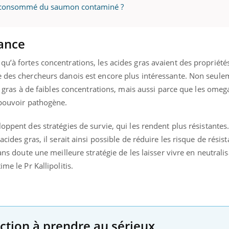
vez consommé du saumon contaminé ?
tance
u’à fortes concentrations, les acides gras avaient des propriété
e des chercheurs danois est encore plus intéressante. Non seule
es gras à de faibles concentrations, mais aussi parce que les omeg
 pouvoir pathogène.
oppent des stratégies de survie, qui les rendent plus résistantes
acides gras, il serait ainsi possible de réduire les risque de résis
ns doute une meilleure stratégie de les laisser vivre en neutralis
me le Pr Kallipolitis.
ection à prendre au sérieux