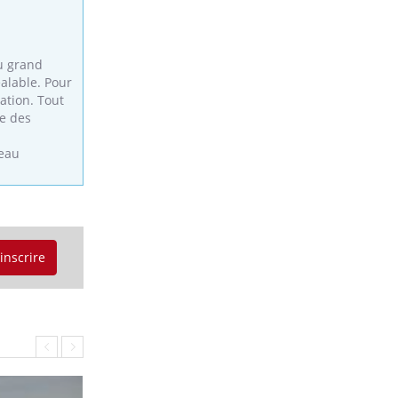
du grand
éalable. Pour
mation. Tout
e des
’eau
'inscrire