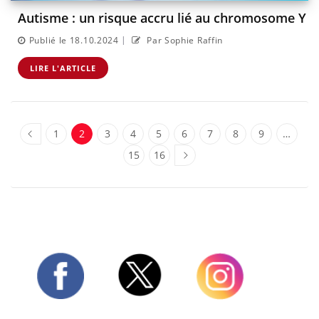
Autisme : un risque accru lié au chromosome Y
|
Publié le 18.10.2024
Par Sophie Raffin
LIRE L'ARTICLE
1
2
3
4
5
6
7
8
9
…
15
16
Twitter
Facebook
Instagram