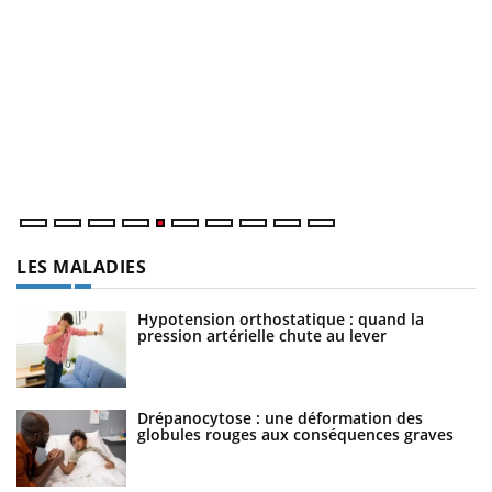
Un « jumeau numérique » pour faciliter l’accès à la
C
Youtube
Yo
Youtube
médecine préventive
Co
Un établissement lié à un groupe mutualiste innove en
cu
matière de bilan de santé : l'utilisation d'un « jumeau
un
numérique » permet ...
LES MALADIES
Hypotension orthostatique : quand la
pression artérielle chute au lever
Drépanocytose : une déformation des
globules rouges aux conséquences graves