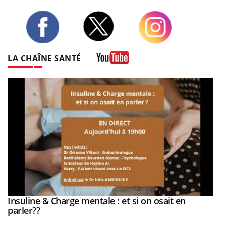
Twitter
Facebook
Instagram
LA CHAÎNE SANTÉ
Youtube
Insuline & Charge mentale : et si on osait en
Youtube
Youtube
parler??