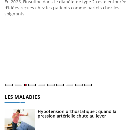
En 2026, l'insuline dans le diabète de type 2 reste entourée
d'idées reçues chez les patients comme parfois chez les
soignants.
Eczéma Chronique des Mains : se préparer pour
D
Youtube
Yo
Youtube
l’été !
L
at
dé
LES MALADIES
Hypotension orthostatique : quand la
pression artérielle chute au lever