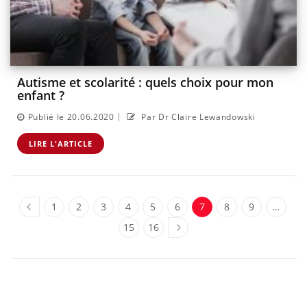
Autisme et scolarité : quels choix pour mon
enfant ?
|
Publié le 20.06.2020
Par Dr Claire Lewandowski
LIRE L'ARTICLE
1
2
3
4
5
6
7
8
9
…
15
16