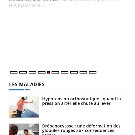
Un 
You
à l
Un é
mati
numé
LES MALADIES
Hypotension orthostatique : quand la
pression artérielle chute au lever
Drépanocytose : une déformation des
globules rouges aux conséquences
graves