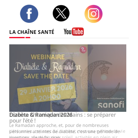
Twitter
Facebook
Instagram
LA CHAÎNE SANTÉ
Youtube
Youtube
Diabète & Ramadan 2026
Youtube
Le Ramadan approche, et, pour de nombreuses
vie !
personnes atteintes de diabète, c'est une période de
…
questions, de défis, mais ...