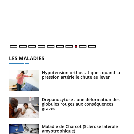
Ecz
You
(3/3
Dans
vous
quot
LES MALADIES
Hypotension orthostatique : quand la
pression artérielle chute au lever
Drépanocytose : une déformation des
globules rouges aux conséquences
graves
Maladie de Charcot (Sclérose latérale
amyotrophique)