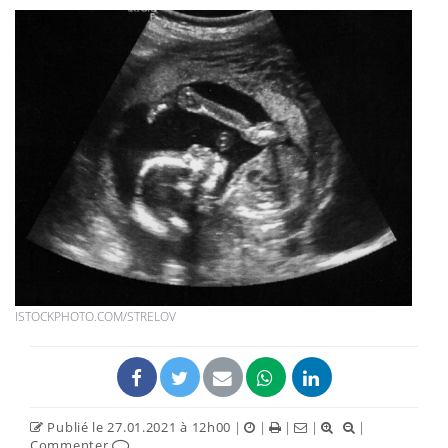
ISTOCKPHOTO.COM/STRELOV
Publié le 27.01.2021 à 12h00
|
|
|
|
|
Commenter