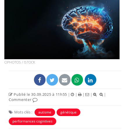
CIPHOTOS / ISTOCK
Publié le 30.09.2025 à 11h55
|
|
|
|
|
Commenter
Mots clés :
autisme
génétique
performances cognitives