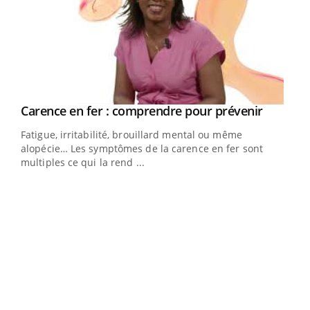
Youtube
a
Carence en fer : comprendre pour prévenir
Youtube
Fatigue, irritabilité, brouillard mental ou même
s non
alopécie… Les symptômes de la carence en fer sont
multiples ce qui la rend ...
Ins
You
par
En 2
ento
parf