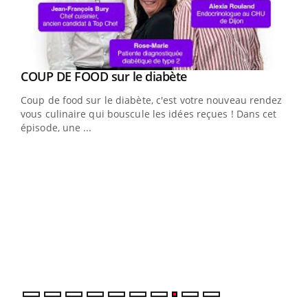
Youtube
Yout
COUP DE FOOD sur le diabète
Quand l’entreprise mise sur le bien être global
Youtube
Youtube
Coup de food sur le diabète, c'est votre nouveau rendez-
"Les rendez-vous de la santé et de la qualité de vie au
vous culinaire qui bouscule les idées reçues ! Dans cet
travail" de Pourquoi Docteur reçoivent Régis Blugeon,
épisode, une ...
DRH et directeur ...
Ecz
You
(3/3
Dans
vous
quot