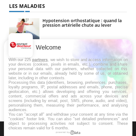
LES MALADIES
Hypotension orthostatique : quand la
pression artérielle chute au lever
Welcome
Drépanocytose : une déformation des
globules rouges aux conséquences
graves
With our 225
partners
, we wish to store and access information on
your devices (cookies, pixels in emails, etc.), combine and share
your personal data with our partners, whether collected on this
website or in our emails, already held by some of us, or obtained
Maladie de Charcot (Sclérose latérale
later, including in other contexts.
amyotrophique)
Processing this data (identifiers, browsing, preferences, purchases,
loyalty programs, IP, postal addresses and emails, phone, precise
geolocation, etc.) allows developing and offering you services,
content, commercial offers and ads across your devices and
screens (including by email, post, SMS, phone, audio, and video),
personalising them, measuring their performance, and analysing
audiences.
You can "accept all" and withdraw your consent at any time via the
"cookies" footer link
. You can also "set detailed preferences" and
object to processing activities not subject to consent. These
choices remain valid for 6 months.
powered by