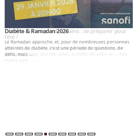
Youtube
Diabète & Ramadan 2026
Youtube
Le Ramadan approche, et, pour de nombreuses personnes
atteintes de diabète, c'est une période de questions, de
défis, mais ...
U
Yo
m
Un
ma
nu