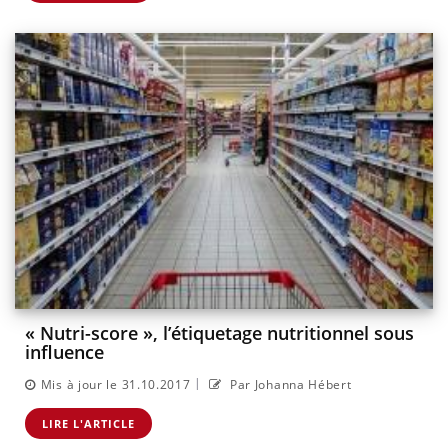
« Nutri-score », l’étiquetage nutritionnel sous
influence
|
Mis à jour le 31.10.2017
Par Johanna Hébert
LIRE L'ARTICLE