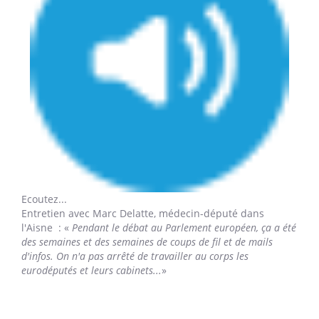
Ecoutez...
Entretien avec Marc Delatte,
médecin-député dans
l'Aisne : «
Pendant le débat au Parlement européen, ça a été
des semaines et des semaines de coups de fil et de mails
d'infos. On n'a pas arrêté de travailler au corps les
eurodéputés et leurs cabinets...
»