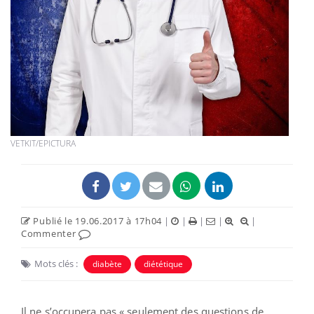
VETKIT/EPICTURA
Publié le 19.06.2017 à 17h04
|
|
|
|
|
Commenter
Mots clés :
diabète
diététique
Il ne s’occupera pas « seulement des questions de