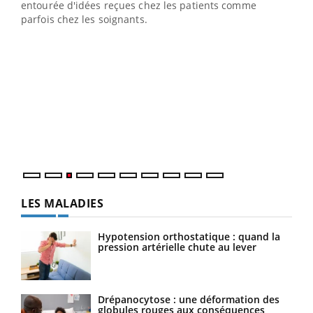
entourée d'idées reçues chez les patients comme
parfois chez les soignants.
Ecz
You
pour
L'ét
Vaca
Nos 
LES MALADIES
Hypotension orthostatique : quand la
pression artérielle chute au lever
Drépanocytose : une déformation des
globules rouges aux conséquences