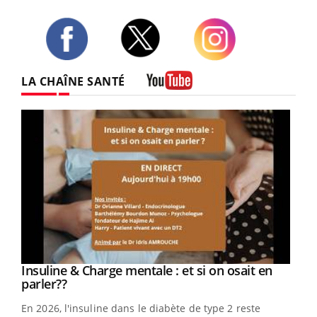
Twitter
Facebook
Instagram
LA CHAÎNE SANTÉ
Youtube
Youtube
Insuline & Charge mentale : et si on osait en
Youtube
Youtube
parler??
En 2026, l'insuline dans le diabète de type 2 reste