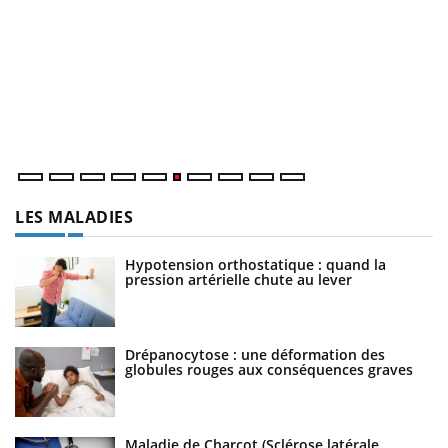
C
Yo
Co
cu
un
LES MALADIES
Hypotension orthostatique : quand la
pression artérielle chute au lever
Drépanocytose : une déformation des
globules rouges aux conséquences graves
Maladie de Charcot (Sclérose latérale