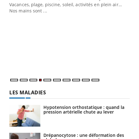
Vacances, plage, piscine, soleil, activités en plein air…
Nos mains sont ...
Dia
You
Le 
pers
ques
LES MALADIES
Hypotension orthostatique : quand la
pression artérielle chute au lever
Drépanocytose : une déformation des