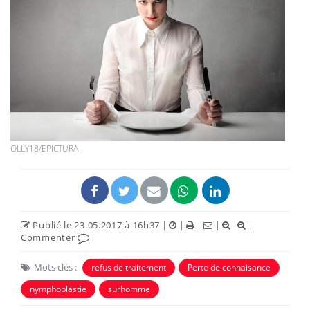
OLLY18/EPICTURA
Publié le 23.05.2017 à 16h37
|
|
|
|
|
Commenter
Mots clés :
refus de traitement
Perte de connaisance
nymphoplastie
surhomme