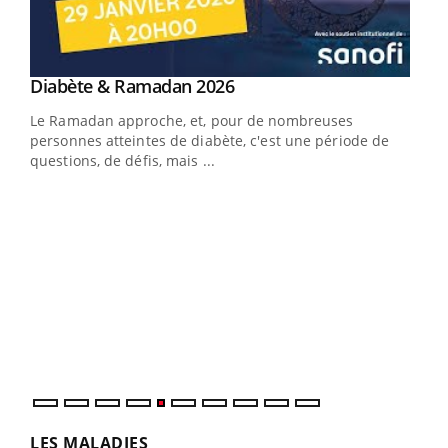
Youtube
Diabète & Ramadan 2026
Youtube
Le Ramadan approche, et, pour de nombreuses
vie !
personnes atteintes de diabète, c'est une période de
…
questions, de défis, mais ...
Un 
You
à l
Un é
mati
numé
LES MALADIES