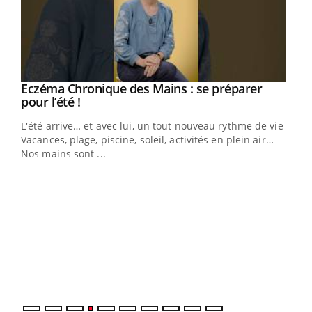
Eczéma Chronique des Mains : se préparer
Youtube
Youtube
pour l’été !
L'été arrive… et avec lui, un tout nouveau rythme de vie !
Vacances, plage, piscine, soleil, activités en plein air…
Nos mains sont ...
Dia
You
Le 
pers
ques