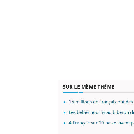
Ecz
You
exp
Il y
d'au
ques
mont
SUR LE MÊME THÈME
15 millions de Français ont des 
Les bébés nourris au biberon de
4 Français sur 10 ne se lavent 