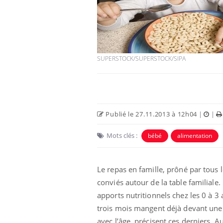
SUPERSTOCK/SUPERSTOCK/SIPA
Publié le 27.11.2013 à 12h04
|
|
Mots clés :
bébé
alimentation
Le repas en famille, prôné par tous 
conviés autour de la table familiale
apports nutritionnels chez les 0 à 
trois mois mangent déjà devant une 
avec l’âge, précisent ces derniers. 