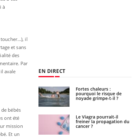
i à
oucher...), il
tage et sans
ialité des
imentaire. Par
EN DIRECT
il avale
e empêche-t-elle
Fortes chaleurs :
r la nuit ?
pourquoi le risque de
noyade grimpe-t-il ?
s de bébés
 fin du comprimé
Le Viagra pourrait-il
es ont été
 jours se profile-t-
freiner la propagation du
our mission
n ?
cancer ?
bé. Et un