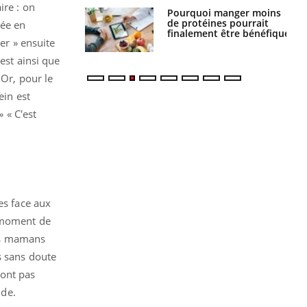
ire : on
i votre ventre
Pourquoi manger moins
il les premiers
de protéines pourrait
tée en
 vos vacances ?
finalement être bénéfique
er » ensuite
est ainsi que
 Or, pour le
ein est
 « C'est
es face aux
n moment de
des mamans
s sans doute
sont pas
ude.