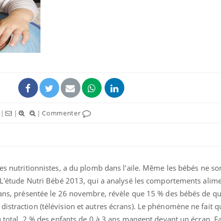
|
|
|
Commenter
les nutritionnistes, a du plomb dans l'aile. Même les bébés ne so
. L'étude Nutri Bébé 2013, qui a analysé les comportements alime
3 ans, présentée le 26 novembre, révèle que 15 % des bébés de qu
distraction (télévision et autres écrans). Le phénomène ne fait 
Au total, 2 % des enfants de 0 à 3 ans mangent devant un écran. F