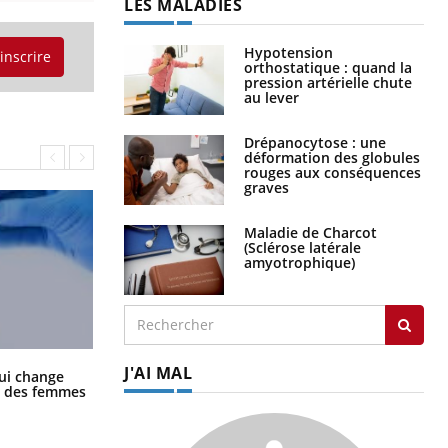
LES MALADIES
Hypotension
'inscrire
orthostatique : quand la
pression artérielle chute
au lever
Drépanocytose : une
déformation des globules
rouges aux conséquences
graves
Maladie de Charcot
(Sclérose latérale
amyotrophique)
J'AI MAL
La sieste empêche-t-elle de dormir
ui change
la nuit ?
ge des femmes