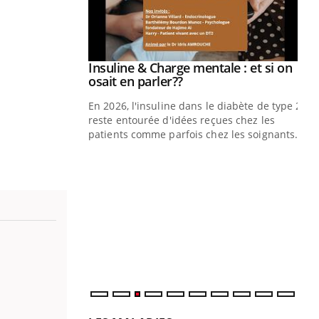
illard mental ou
ptômes de la
ples ce qui la rend
Insuline & Charge mentale : et si on
Youtube
Youtube
osait en parler??
En 2026, l'insuline dans le diabète de type 2
reste entourée d'idées reçues chez les
patients comme parfois chez les soignants.
Ec
You
pré
L'é
ryt
sol
sont