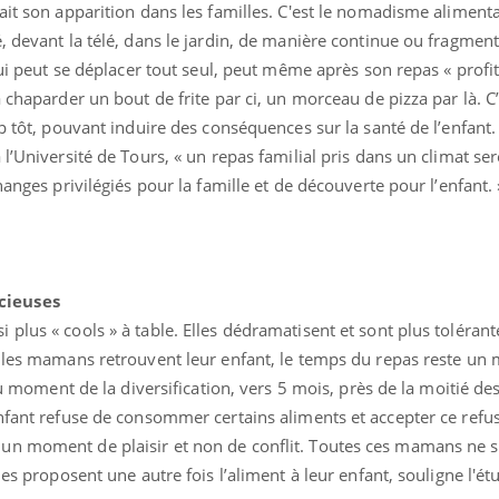
ait son apparition dans les familles. C'est le nomadisme alimenta
Cytomégalovirus : ce qui
Pourquo
change dans la prise en
gâche-t-
, devant la télé, dans le jardin, de manière continue ou fragmen
charge des femmes
jours de
qui peut se déplacer tout seul, peut même après son repas « profit
enceintes
 chaparder un bout de frite par ci, un morceau de pizza par là. C’
p tôt, pouvant induire des conséquences sur la santé de l’enfant.
l’Université de Tours, « un repas familial pris dans un climat ser
hanges privilégiés pour la famille et de découverte pour l’enfant. »
cieuses
plus « cools » à table. Elles dédramatisent et sont plus tolérant
d les mamans retrouvent leur enfant, le temps du repas reste u
, au moment de la diversification, vers 5 mois, près de la moitié 
enfant refuse de consommer certains aliments et accepter ce refu
un moment de plaisir et non de conflit. Toutes ces mamans ne 
les proposent une autre fois l’aliment à leur enfant, souligne l'ét