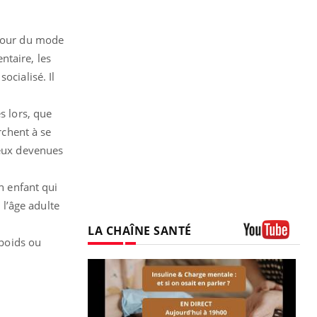
utour du mode
ntaire, les
ocialisé. Il
s lors, que
rchent à se
yeux devenues
n enfant qui
l’âge adulte
LA CHAÎNE SANTÉ
rpoids ou
Youtube
prendre pour