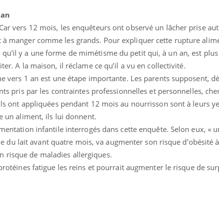
 an
. Car vers 12 mois, les enquêteurs ont observé un lâcher prise a
t à manger comme les grands. Pour expliquer cette rupture alime
u'il y a une forme de mimétisme du petit qui, à un an, est plus s
ter. A la maison, il réclame ce qu’il a vu en collectivité.
rche vers 1 an est une étape importante. Les parents supposent, dè
ents pris par les contraintes professionnelles et personnelles, che
u’ils ont appliquées pendant 12 mois au nourrisson sont à leurs 
e un aliment, ils lui donnent.
imentation infantile interrogés dans cette enquête. Selon eux, « u
u lait avant quatre mois, va augmenter son risque d’obésité à 
 risque de maladies allergiques.
 protéines fatigue les reins et pourrait augmenter le risque de su
Carence en fer : com
Youtube
Youtube
prévenir