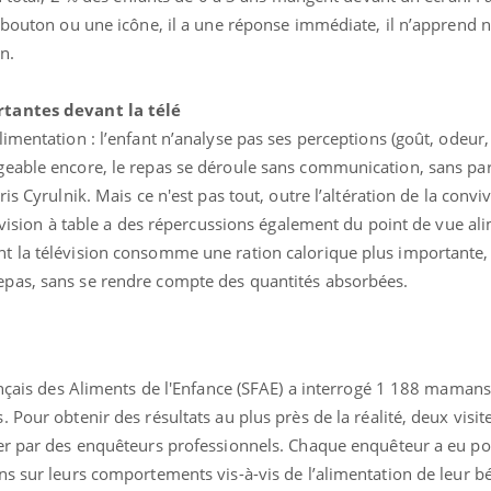
 bouton ou une icône, il a une réponse immédiate, il n’apprend n
n.
rtantes devant la télé
mentation : l’enfant n’analyse pas ses perceptions (goût, odeur, t
eable encore, le repas se déroule sans communication, sans par
s Cyrulnik. Mais ce n'est pas tout, outre l’altération de la conviv
lévision à table a des répercussions également du point de vue al
 la télévision consomme une ration calorique plus importante, 
pas, sans se rendre compte des quantités absorbées.
Chikungunya, dengue,
La siest
West Nile : que se passe-
de dormi
t-il dans le sud de la
France ?
rançais des Aliments de l'Enfance (SFAE) a interrogé 1 188 maman
Les médicaments GLP-1
VIH : la
Pour obtenir des résultats au plus près de la réalité, deux visit
protègent-ils aussi les os
tous les
yer par des enquêteurs professionnels. Chaque enquêteur a eu p
?
elle enfi
s sur leurs comportements vis-à-vis de l’alimentation de leur bé