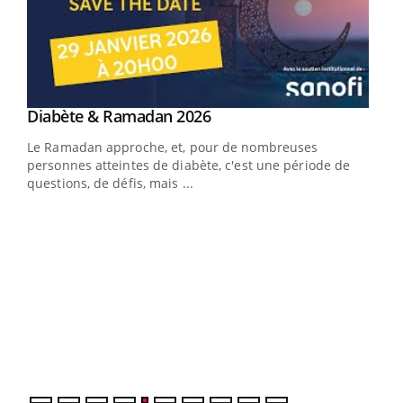
Youtube
Diabète & Ramadan 2026
Youtube
Le Ramadan approche, et, pour de nombreuses
vie !
personnes atteintes de diabète, c'est une période de
…
questions, de défis, mais ...
Un 
You
à l
Un é
mati
numé