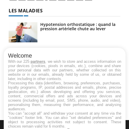
LES MALADIES
Hypotension orthostatique : quand la
pression artérielle chute au lever
Drépanocytose : une déformation des
globules rouges aux conséquences
Welcome
graves
With our 225
partners
, we wish to store and access information on
your devices (cookies, pixels in emails, etc.), combine and share
your personal data with our partners, whether collected on this
website or in our emails, already held by some of us, or obtained
Maladie de Charcot (Sclérose latérale
later, including in other contexts.
amyotrophique)
Processing this data (identifiers, browsing, preferences, purchases,
loyalty programs, IP, postal addresses and emails, phone, precise
geolocation, etc.) allows developing and offering you services,
content, commercial offers and ads across your devices and
screens (including by email, post, SMS, phone, audio, and video),
personalising them, measuring their performance, and analysing
audiences.
You can "accept all" and withdraw your consent at any time via the
"cookies" footer link
. You can also "set detailed preferences" and
object to processing activities not subject to consent. These
choices remain valid for 6 months.