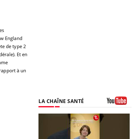
es
New England
te de type 2
dérale). Et en
omme
 rapport à un
LA CHAÎNE SANTÉ
Youtube