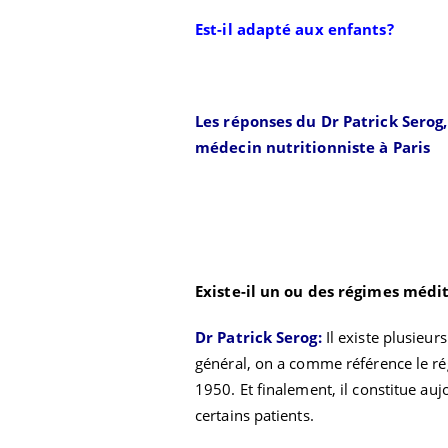
Est-il adapté aux enfants?
Les réponses du Dr Patrick Serog
médecin nutritionniste à Paris
Chikungunya, dengue,
Existe-il un ou des régimes médi
West Nile : que se passe-
t-il dans le sud de la
France ?
Dr Patrick Serog:
Il existe plusieu
général, on a comme référence le ré
Les médicaments GLP-1
1950. Et finalement, il constitue a
protègent-ils aussi les os
?
certains patients.