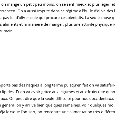
u'on mange un petit peu moins, on se sent mieux et
plus léger, et
rranéen. On a aussi imputé dans ce régime à l'huile d'olive des 
est pas lui d'olive seule qui procure ces bienfaits. La seule chose 
ence en fer : comprendre pour
Insuline & Charge ment
es aliments et la manière de manger, plus une activité physique r
tube
Youtube
Youtube
Yout
venir
osait en parler??
 humain.
gue, irritabilité, brouillard mental ou
En 2026, l'insuline dans l
e alopécie… Les symptômes de la
reste entourée d'idées re
nce en fer sont multiples ce qui la rend
patients comme parfois ch
rte pas des risques à long terme puisqu'en fait on va satisfaire 
 lipides. Et on va avoir grâce aux légumes et aux fruits une quan
ux. On peut dire que la seule difficulté pour nous occidentaux, c
En général on y arrive bien quelques semaines, voir quelques moi
déjà lorsque l'on sort, on rencontre une alimentation très différen