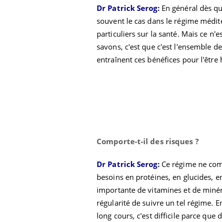
Dr Patrick Serog:
En général dès q
souvent le cas dans le régime médite
particuliers sur la santé. Mais ce n'
Eczéma Chronique des Mains :
Car
savons, c'est que c'est l'ensemble d
Youtube
You
Youtube
expliquer ma maladie
pré
entraînent ces bénéfices pour l'être
Il y a des sujets qui sont faciles à aborder...
Fati
d'autres non ! D'un côté, poser des
mêm
questions sur la maladie d'un proche c'est
care
montrer ...
...
Comporte-t-il des risques
?
Dr Patrick Serog:
Ce régime ne compo
besoins en protéines, en glucides, en
importante de vitamines et de minéra
régularité de suivre un tel régime. 
long cours, c'est difficile parce que 