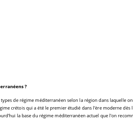
,
La sieste empêche-t-elle
Fortes c
terranéens ?
de dormir la nuit ?
pourquo
noyade g
rs types de régime méditerranéen selon la région dans laquelle on 
gime crétois qui a été le premier étudié dans l'ère moderne dès 
VIH : la fin du comprimé
Le Viagr
ujourd'hui la base du régime méditerranéen actuel que l'on reco
tous les jours se profile-t-
freiner 
elle enfin ?
cancer ?