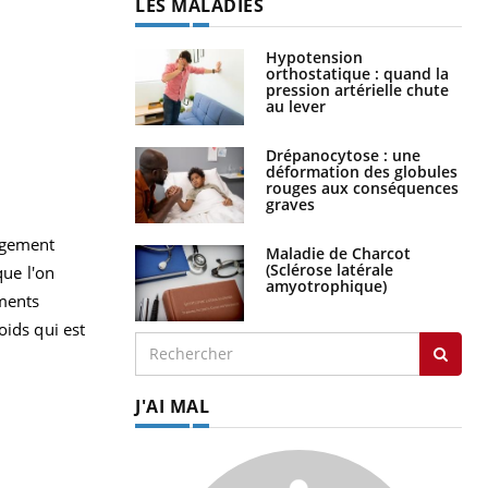
LES MALADIES
Hypotension
orthostatique : quand la
pression artérielle chute
au lever
Drépanocytose : une
déformation des globules
rouges aux conséquences
graves
ngement
Maladie de Charcot
(Sclérose latérale
que l'on
amyotrophique)
iments
oids qui est
J'AI MAL