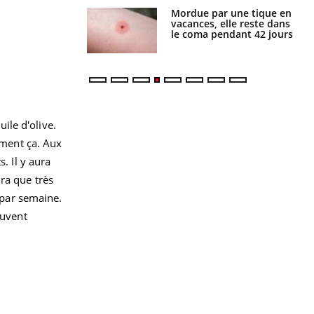
i manger moins
Mordue par une tique en
éines pourrait
vacances, elle reste dans
ent être bénéfique
le coma pendant 42 jours
ile d'olive.
ement ça. Aux
. Il y aura
ra que très
 par semaine.
ouvent