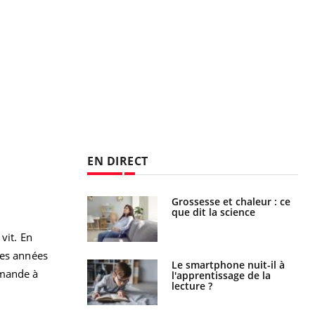
EN DIRECT
haleurs :
Grossesse et chaleur : ce
i le risque de
que dit la science
rimpe-t-il ?
vit. En
les années
a pourrait-il
Le smartphone nuit-il à
mmande à
la propagation du
l'apprentissage de la
lecture ?