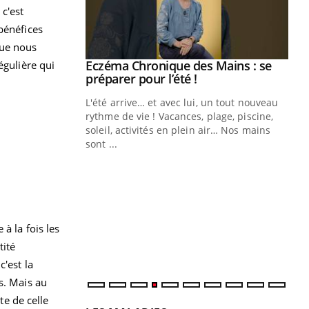
 c'est
bénéfices
que nous
ale : et si on
Eczéma Chronique des Mains : se
égulière qui
Youtube
ube
Youtube
préparer pour l’été !
e diabète de type 2
L'été arrive… et avec lui, un tout nouveau
çues chez les
rythme de vie ! Vacances, plage, piscine,
ez les soignants.
soleil, activités en plein air… Nos mains
sont ...
Di
You
Le 
nom
dia
défi
à la fois les
tité
'est la
s. Mais au
te de celle