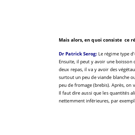
Cytomégalovirus : ce qui
change dans la prise en
charge des femmes
enceintes
Mais alors, en quoi consiste ce r
Dr Patrick Serog:
Le régime type d
Ensuite, il peut y avoir une boisson
deux repas, il va y avoir des végétau
surtout un peu de viande blanche ou 
peu de fromage (brebis). Après, on v
Il faut dire aussi que les quantités
nettemment inférieures, par exemp