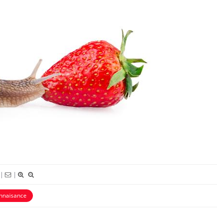
Cancer colorectal : une
Cytoméga
stratégie simple aurait
change d
changé la donne au Pays
charge 
basque
enceint
Chikungunya, dengue,
La siest
West Nile : que se passe-t-
dormir l
il dans le sud de la France ?
Les médicaments GLP-1
VIH : la
protègent-ils aussi les os ?
tous les
|
|
elle enfi
onnaisance