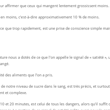
pour affirmer que ceux qui mangent lentement grossissent moins.
 en moins, c’est-à-dire approximativement 10 % de moins.
ce que trop rapidement, est une prise de conscience simple mai
ature nous a dotés de ce que l’on appelle le signal de « satiété »,
nce en fer : comprendre pour
Insuline & Charge ment
ube
Youtube
mangé.
Youtube
Yout
enir
osait en parler??
ue, irritabilité, brouillard mental ou
En 2026, l'insuline dans l
ité des aliments que l’on a pris.
 alopécie… Les symptômes de la
reste entourée d'idées re
ce en fer sont multiples ce qui la rend
patients comme parfois ch
 de notre niveau de sucre dans le sang, est très précis, et surtout
lent et complexe.
10 et 20 minutes, est celui de tous les dangers, alors qu’il suffit 