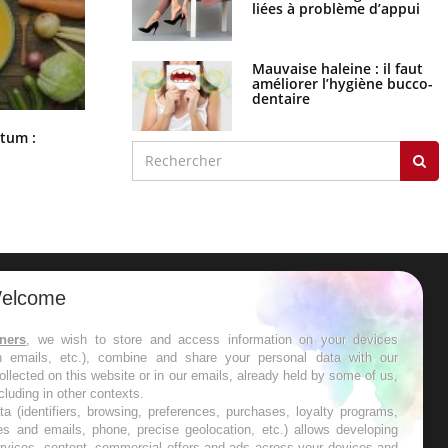
liées à problème d’appui
Mauvaise haleine : il faut
améliorer l’hygiène bucco-
dentaire
Comment nous percevons le chaud
rtum :
et le froid : une recherche éclaire le
sujet
elcome
ER
tners
, we wish to store and access information on your devices
in emails, etc.), combine and share your personal data with our
s les semaines les meilleures
ollected on this website or in our emails, already held by some of us,
ncluding in other contexts.
ta (identifiers, browsing, preferences, purchases, loyalty programs,
es and emails, phone, precise geolocation, etc.) allows developing
ervices, content, commercial offers and ads across your devices and