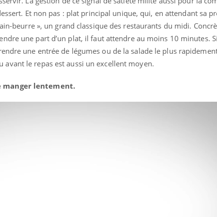
esservir. La gestion de ce signal de satiété milite aussi pour la c
 dessert. Et non pas : plat principal unique, qui, en attendant sa p
« pain-beurre », un grand classique des restaurants du midi. Concr
endre une part d’un plat, il faut attendre au moins 10 minutes. Si
 prendre une entrée de légumes ou de la salade le plus rapidement
u avant le repas est aussi un excellent moyen.
de manger lentement.