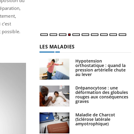
omposition du
c
m
réparation,
ètement,
 c’est
 possible.
LES MALADIES
Hypotension
orthostatique : quand la
pression artérielle chute
au lever
Drépanocytose : une
déformation des globules
rouges aux conséquences
graves
Maladie de Charcot
(Sclérose latérale
amyotrophique)