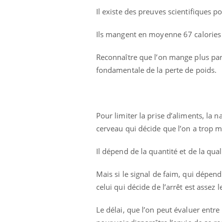
Il existe des preuves scientifiques 
Ils mangent en moyenne 67 calories
Reconnaître que l’on mange plus par
fondamentale de la perte de poids.
Pour limiter la prise d’aliments, la n
Eczéma Chronique des Mains :
Care
Youtube
Yout
cerveau qui décide que l’on a trop 
Youtube
expliquer ma maladie
prév
Il y a des sujets qui sont faciles à aborder...
Fatig
Il dépend de la quantité et de la qual
d'autres non ! D'un côté, poser des questions
même
sur la maladie d'un proche c'est montrer ...
caren
Mais si le signal de faim, qui dépend
...
celui qui décide de l’arrêt est assez 
Le délai, que l’on peut évaluer entre 