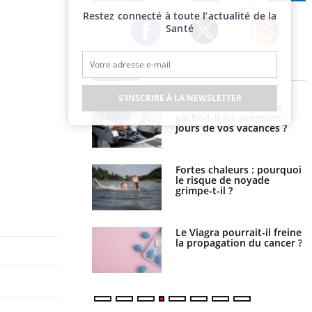
Publicité
Restez connecté à toute l’actualité de la
Santé
Twitter
Facebook
Instagram
EN DIRECT
S'INSCRIRE À LA NEWSLETTER
lovirus : ce qui
Pourquoi votre ventre
ans la prise en
gâche-t-il les premiers
des femmes
jours de vos vacances ?
es
e empêche-t-elle de
Fortes chaleurs : pourquoi
a nuit ?
le risque de noyade
grimpe-t-il ?
 fin du comprimé
Le Viagra pourrait-il freiner
 jours se profile-t-
la propagation du cancer ?
n ?