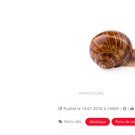
Grossesse à risque : ce jus
naturel attire l'attention
des chercheurs
Comment oublier les
écrans en vacances ?
ANITASSTUDIO
Toujours connectés :
comment le travail
Publié le 19.01.2018 à 19h05
|
|
empiète de plus en plus
sur nos soirées
Mots clés :
diététique
Perte de c