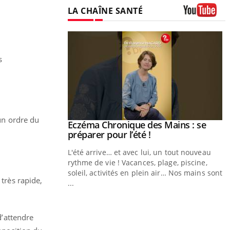
LA CHAÎNE SANTÉ
Youtube
s
 un ordre du
ale : et si on
Eczéma Chronique des Mains : se
Youtube
ube
Youtube
préparer pour l’été !
e diabète de type 2
L'été arrive… et avec lui, un tout nouveau
çues chez les
rythme de vie ! Vacances, plage, piscine,
ez les soignants.
soleil, activités en plein air… Nos mains sont
 très rapide,
...
Y
L
d’attendre
n