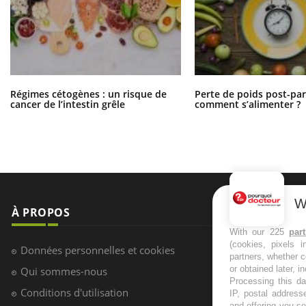
Régimes cétogènes : un risque de
Perte de poids post-pa
cancer de l’intestin grêle
comment s’alimenter ?
W
À PROPOS
NEWSLETT
With our 225
par
(cookies, pixels 
Recevez toute
Données personnelles et cookies
partners, whether c
infos santé
or obtained later, i
Qui sommes-nous
Processing this da
Conditions d'utilisation
IP, postal address
and offering you s