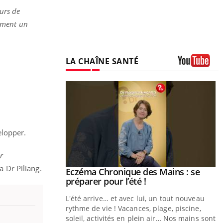
eurs de
lement un
LA CHAÎNE SANTÉ
Youtube
elopper.
r
la Dr Piliang.
ale : et si on
Eczéma Chronique des Mains : se
Youtube
ube
Youtube
préparer pour l’été !
e diabète de type 2
L'été arrive… et avec lui, un tout nouveau
çues chez les
rythme de vie ! Vacances, plage, piscine,
ez les soignants.
soleil, activités en plein air… Nos mains sont