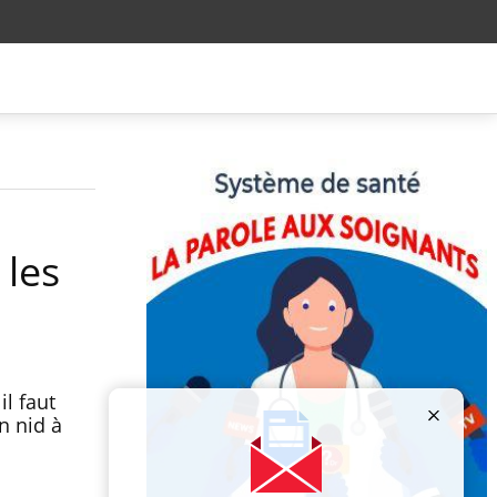
 les
il faut
n nid à