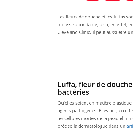
West Nile : que se passe-t-
il dans le sud de la France ?
Les fleurs de douche et les luffas s
Les médicaments GLP-1
mousse abondante, a su, en effet, en
protègent-ils aussi les os ?
Cleveland Clinic, il peut aussi être u
Cytomégalovirus : ce qui
change dans la prise en
charge des femmes
enceintes
Luffa, fleur de douch
bactéries
Qu'elles soient en matière plastique
agents pathogènes. Elles ont, en eff
les cellules mortes de la peau élimi
précise la dermatologue dans un
art