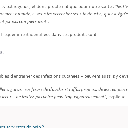
nts pathogènes, et donc problématique pour notre santé :
"les fl
nnement humide, et vous les accrochez sous la douche, qui est éga
ent jamais complètement".
us fréquemment identifiées dans ces produits sont :
a ;
les d’entraîner des infections cutanées – peuvent aussi s’y dév
ller à garder vos fleurs de douche et luffas propres, de les remplace
douceur – ne frottez pas votre peau trop vigoureusement"
, explique 
nce en fer : comprendre pour
Insuline & Charge ment
ube
Youtube
Youtube
Yout
enir
osait en parler??
ue, irritabilité, brouillard mental ou
En 2026, l'insuline dans l
 alopécie… Les symptômes de la
reste entourée d'idées re
ce en fer sont multiples ce qui la rend
patients comme parfois ch
ses serviettes de bain ?