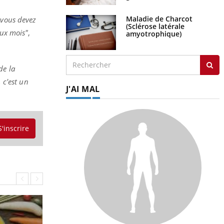
Maladie de Charcot
, vous devez
(Sclérose latérale
eux mois"
,
amyotrophique)
de la
 c'est un
J'AI MAL
S'inscrire