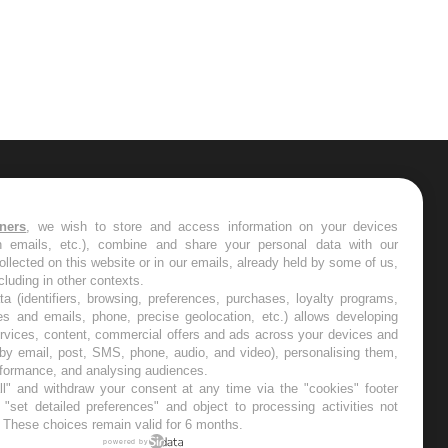
ER
tners
, we wish to store and access information on your devices
in emails, etc.), combine and share your personal data with our
s les semaines les meilleures
ollected on this website or in our emails, already held by some of us,
ncluding in other contexts.
ta (identifiers, browsing, preferences, purchases, loyalty programs,
es and emails, phone, precise geolocation, etc.) allows developing
ervices, content, commercial offers and ads across your devices and
 by email, post, SMS, phone, audio, and video), personalising them,
RE
rformance, and analysing audiences.
l" and withdraw your consent at any time via the "cookies" footer
"set detailed preferences" and object to processing activities not
. These choices remain valid for 6 months.
powered by