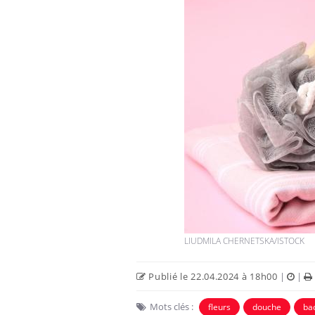
LIUDMILA CHERNETSKA/ISTOCK
Publié le 22.04.2024 à 18h00
|
|
Chikungunya, dengue,
Mots clés :
fleurs
douche
bac