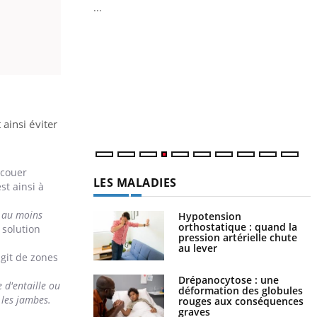
...
Y
L
n
c
m
ainsi éviter
ecouer
LES MALADIES
st ainsi à
r au moins
Hypotension
orthostatique : quand la
 solution
pression artérielle chute
au lever
agit de zones
Drépanocytose : une
 d'entaille ou
déformation des globules
 les jambes.
rouges aux conséquences
graves