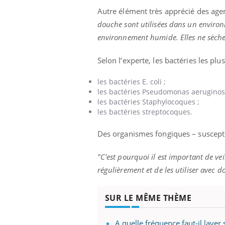
Autre élément très apprécié des age
douche sont utilisées dans un enviro
environnement humide. Elles ne sèch
Selon l’experte, les bactéries les pl
les bactéries E. coli ;
les bactéries Pseudomonas aeruginos
les bactéries Staphylocoques ;
les bactéries streptocoques.
Des organismes fongiques – susceptib
"C'est pourquoi il est important de vei
régulièrement et de les utiliser avec 
Eczéma Chronique des Mains :
Care
Youtube
Yout
Youtube
expliquer ma maladie
prév
SUR LE MÊME THÈME
Il y a des sujets qui sont faciles à aborder...
Fatig
d'autres non ! D'un côté, poser des questions
même
sur la maladie d'un proche c'est montrer ...
caren
A quelle fréquence faut-il laver 