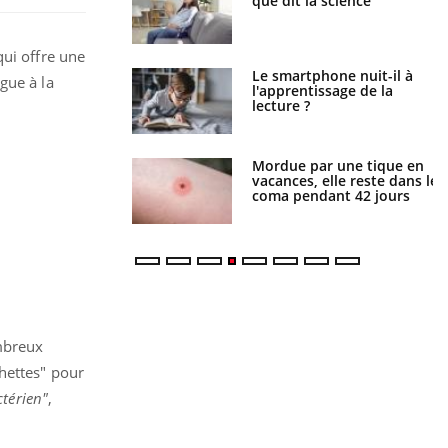
ue de noyade
que dit la science
-il ?
qui offre une
a pourrait-il freiner
Le smartphone nuit-il à
gue à la
gation du cancer ?
l'apprentissage de la
lecture ?
i manger moins de
Mordue par une tique en
s pourrait
vacances, elle reste dans le
ent être bénéfique
coma pendant 42 jours
ombreux
chettes" pour
ctérien"
,