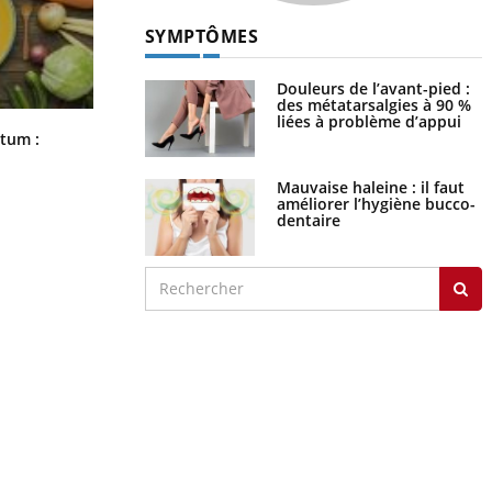
SYMPTÔMES
Douleurs de l’avant-pied :
des métatarsalgies à 90 %
liées à problème d’appui
Comment nous percevons le chaud
rtum :
et le froid : une recherche éclaire le
sujet
Mauvaise haleine : il faut
améliorer l’hygiène bucco-
dentaire