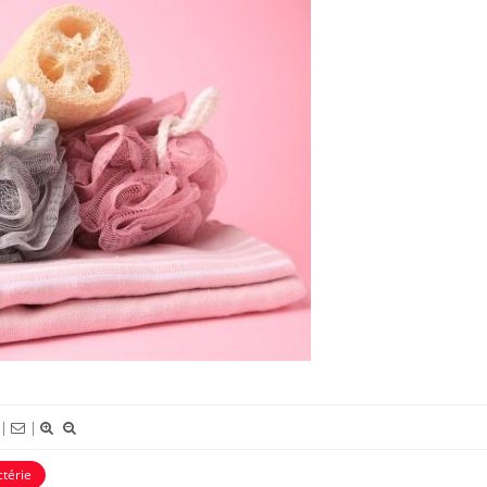
|
|
La sieste empêche-t-elle de
Fortes c
térie