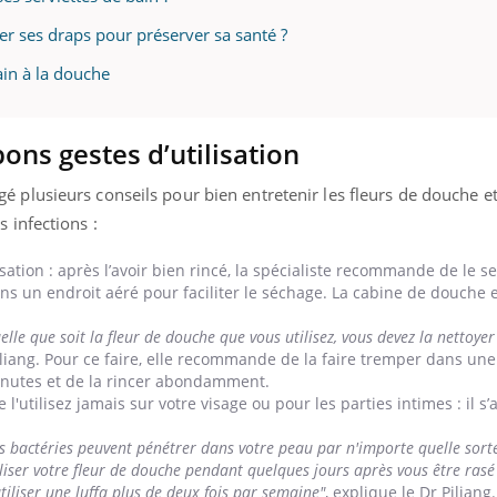
er ses draps pour préserver sa santé ?
ain à la douche
bons gestes d’utilisation
 plusieurs conseils pour bien entretenir les fleurs de douche et 
 infections :
sation : après l’avoir bien rincé, la spécialiste recommande de le s
 un endroit aéré pour faciliter le séchage. La cabine de douche e
elle que soit la fleur de douche que vous utilisez, vous devez la nettoye
Piliang. Pour ce faire, elle recommande de la faire tremper dans une
inutes et de la rincer abondamment.
 l'utilisez jamais sur votre visage ou pour les parties intimes : il s’
es bactéries peuvent pénétrer dans votre peau par n'importe quelle sorte
liser votre fleur de douche pendant quelques jours après vous être rasé
utiliser une luffa plus de deux fois par semaine"
, explique le Dr Piliang.