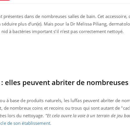
dormir la nuit ?
le risq
grimpe-t
ont présentes dans de nombreuses salles de bain. Cet accessoire, 
VIH : la fin du comprimé
Le Viagr
 séduire plus d’un(e). Mais pour la Dr Melissa Piliang, dermatolo
tous les jours se profile-t-
la propa
elle enfin ?
n nid à bactéries important s’il n’est pas correctement nettoyé.
Pourquoi votre ventre
Pourquo
gâche-t-il les premiers
protéine
jours de vos vacances ?
finalem
e : elles peuvent abriter de nombreuses
 ou à base de produits naturels, les luffas peuvent abriter de n
et, de nombreux coins et recoins ou trous qui sont autant de "ca
nées lors du nettoyage.
"Et cela ouvre la voie à un terrain de jeu ba
icle de son établissement.