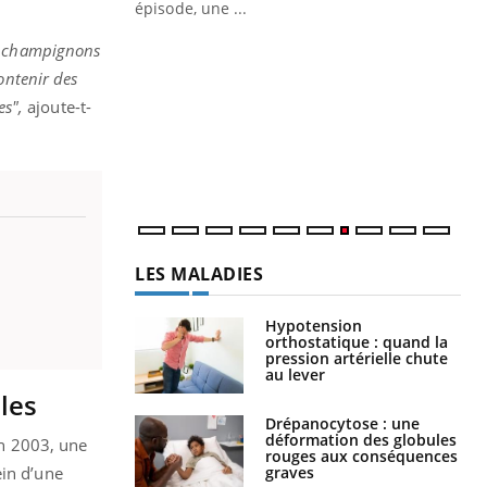
ière de bilan de
épisode, une ...
« jumeau
Qu
You
es champignons
êtr
ontenir des
es",
ajoute-t-
"Le
qua
Doc
dir
LES MALADIES
Hypotension
orthostatique : quand la
pression artérielle chute
au lever
ales
Drépanocytose : une
déformation des globules
En 2003, une
rouges aux conséquences
graves
ein d’une