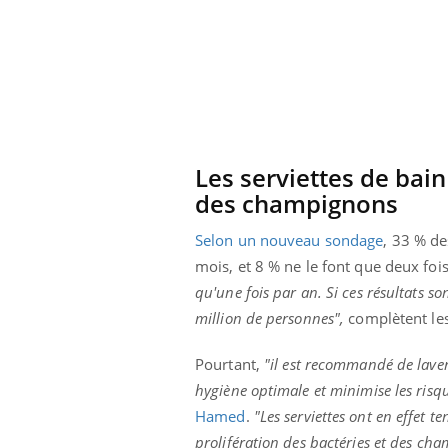
Les serviettes de bain
des champignons
Selon un nouveau sondage
, 33 % de
mois, et 8 % ne le font que deux foi
qu'une fois par an. Si ces résultats s
million de personnes",
complètent les
ale : et si on
Eczéma Chronique des Mains : se
Dia
Youtube
You
Pourtant,
"il est recommandé de laver l
ube
Youtube
préparer pour l’été !
hygiène optimale et minimise les risqu
Le 
 diabète de type 2
L'été arrive… et avec lui, un tout nouveau
Hamed
.
"
Les serviettes ont en effet 
nom
ues chez les
rythme de vie ! Vacances, plage, piscine,
diab
prolifération des bactéries et des ch