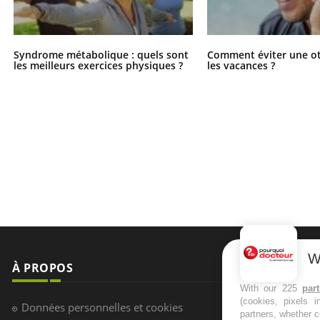
Syndrome métabolique : quels sont
Comment éviter une ot
les meilleurs exercices physiques ?
les vacances ?
W
À PROPOS
NEWSLETT
With our 225
par
(cookies, pixels 
Recevez toute
Données personnelles et cookies
partners, whether c
infos santé