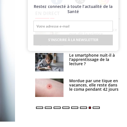
Restez connecté à toute l’actualité de la
Twitter
Facebook
Instagram
Santé
EN DIRECT
haleurs :
Grossesse et chaleur : ce
i le risque de
que dit la science
rimpe-t-il ?
S'INSCRIRE À LA NEWSLETTER
a pourrait-il
Le smartphone nuit-il à
la propagation du
l'apprentissage de la
lecture ?
i manger moins
Mordue par une tique en
éines pourrait
vacances, elle reste dans
ent être bénéfique
le coma pendant 42 jours