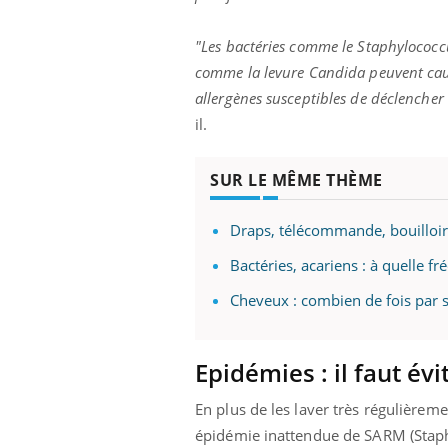
ez les soignants.
soleil, activités en plein air… Nos mains
défi
sont ...
"Les bactéries comme le Staphylococc
comme la levure Candida peuvent cause
allergènes susceptibles de déclencher 
il.
SUR LE MÊME THÈME
Draps, télécommande, bouilloir
Bactéries, acariens : à quelle fr
Cheveux : combien de fois par 
Epidémies : il faut évi
En plus de les laver très régulièreme
épidémie inattendue de SARM (Staphyl