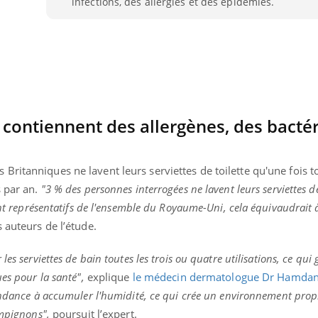
infections, des allergies et des épidémies.
 contiennent des allergènes, des bactér
s Britanniques ne lavent leurs serviettes de toilette qu'une fois to
s par an.
"3 % des personnes interrogées ne lavent leurs serviettes de
ont représentatifs de l'ensemble du Royaume-Uni, cela équivaudrait 
 auteurs de l’étude.
Youtube
bète & Ramadan 2026
Un « jumeau numériq
tube
Youtube
es serviettes de bain toutes les trois ou quatre utilisations, ce qui
faciliter l’accès à la 
es pour la santé",
explique
le médecin dermatologue Dr Hamdan
Ramadan approche, et, pour de
Youtube
préventive
tendance à accumuler l'humidité, ce qui crée un environnement propi
breuses personnes atteintes de
Un établissement lié à u
ète, c'est une période de questions, de
ampignons",
poursuit l’expert.