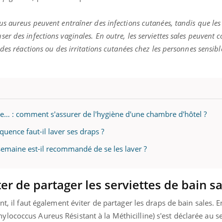
mutualiste innove en mat
s, mais ...
santé : l'utilisation d'un 
us aureus peuvent entraîner des infections cutanées, tandis que l
numérique » permet ...
r des infections vaginales. En outre, les serviettes sales peuvent c
des réactions ou des irritations cutanées chez les personnes sensibl
e… : comment s'assurer de l'hygiène d'une chambre d'hôtel ?
équence faut-il laver ses draps ?
semaine est-il recommandé de se les laver ?
ter de partager les serviettes de bain s
nt, il faut également éviter de partager les draps de bain sales. 
ococcus Aureus Résistant à la Méthicilline) s'est déclarée au s