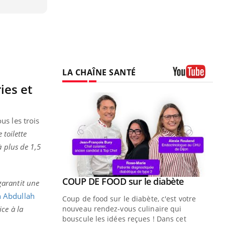
LA CHAÎNE SANTÉ
ies et
Youtube
us les trois
 toilette
à plus de 1,5
Youtube
ue » pour
COUP DE FOOD sur le diabète
Youtube
 garantit une
médecine
 Abdullah
Coup de food sur le diabète, c'est votre
ce à la
nouveau rendez-vous culinaire qui
n groupe
bouscule les idées reçues ! Dans cet