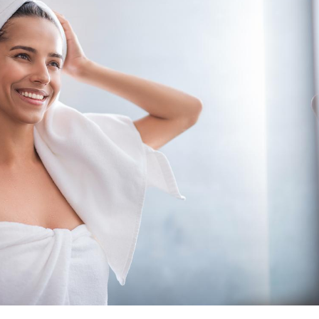
La sieste empêche-t-elle
Fortes c
de dormir la nuit ?
pourquo
noyade g
VIH : la fin du comprimé
Le Viagr
tous les jours se profile-t-
freiner 
elle enfin ?
cancer ?
Pourquoi votre ventre
Pourquo
gâche-t-il les premiers
de prot
jours de vos vacances ?
finalem