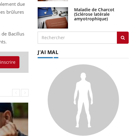
ablement due
Maladie de Charcot
les brûlures
(Sclérose latérale
amyotrophique)
 de Bacillus
nts.
J'AI MAL
'inscrire