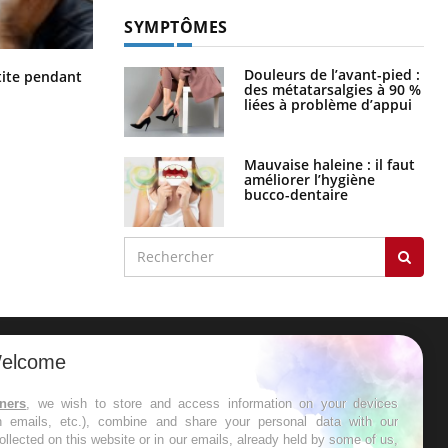
SYMPTÔMES
Hantavirus : un cas détecté chez un
Douleurs de l’avant-pied :
ite pendant
touriste en France
des métatarsalgies à 90 %
liées à problème d’appui
Mauvaise haleine : il faut
améliorer l’hygiène
bucco-dentaire
elcome
ER
tners
, we wish to store and access information on your devices
in emails, etc.), combine and share your personal data with our
s les semaines les meilleures
ollected on this website or in our emails, already held by some of us,