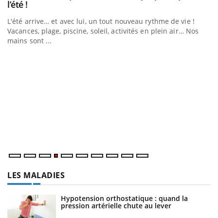
Youtube
l’été !
e
L'été arrive… et avec lui, un tout nouveau rythme de vie !
Vacances, plage, piscine, soleil, activités en plein air… Nos
mains sont ...
D
Yo
L
at
dé
LES MALADIES
Hypotension orthostatique : quand la
pression artérielle chute au lever