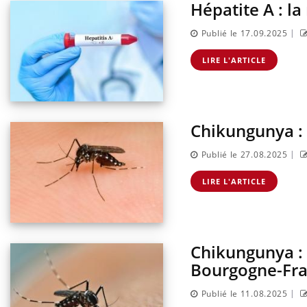
Hépatite A : l
|
Publié le 17.09.2025
LIRE L'ARTICLE
Chikungunya :
|
Publié le 27.08.2025
LIRE L'ARTICLE
pêche-t-elle de
Fortes chaleurs : pourquoi
it ?
le risque de noyade
grimpe-t-il ?
Chikungunya : 
 du comprimé
Le Viagra pourrait-il freiner
s se profile-t-
la propagation du cancer ?
Bourgogne-Fr
|
Publié le 11.08.2025