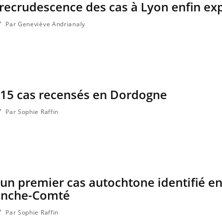
a recrudescence des cas à Lyon enfin ex
Par Geneviève Andrianaly
 15 cas recensés en Dordogne
Par Sophie Raffin
Grossesse et chaleur : ce
Mordue 
que dit la science
une peti
grâce à 
un premier cas autochtone identifié e
Le smartphone nuit-il à
Légionel
l'apprentissage de la
quelle es
anche-Comté
lecture ?
contami
Par Sophie Raffin