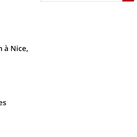
n à Nice,
es