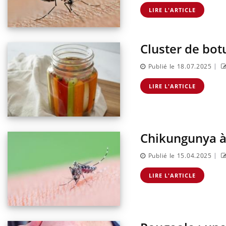
tre ventre
Pourquoi manger moins de
es premiers
protéines pourrait
LIRE L'ARTICLE
 vacances ?
finalement être bénéfique
Cluster de bot
|
Publié le 18.07.2025
LIRE L'ARTICLE
Chikungunya à 
|
Publié le 15.04.2025
LIRE L'ARTICLE