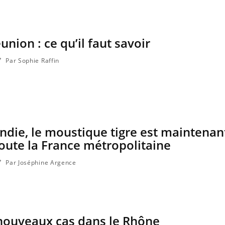
union : ce qu’il faut savoir
 jumeau numérique » pour
COUP DE FOOD sur le
ube
Youtube
liter l’accès à la médecine
Youtube
Coup de food sur le diabèt
entive
Par Sophie Raffin
nouveau rendez-vous culi
ablissement lié à un groupe mutualiste
les idées reçues ! Dans ce
e en matière de bilan de santé :
lisation d'un « jumeau numérique »
t ...
die, le moustique tigre est maintenan
oute la France métropolitaine
Par Joséphine Argence
 nouveaux cas dans le Rhône