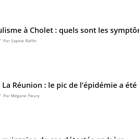
Mordue par une tique en
Allergie
vacances, elle reste dans le
nouvell
coma pendant 42 jours
réaction
ulisme à Cholet : quels sont les sympt
Par Sophie Raffin
La Réunion : le pic de l’épidémie a été
Par Mégane Fleury