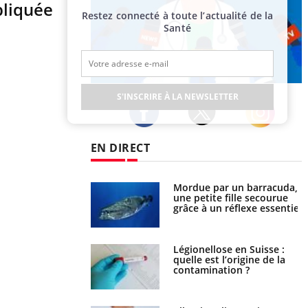
pliquée
Restez connecté à toute l’actualité de la
Santé
Publicité
S'INSCRIRE À LA NEWSLETTER
Twitter
Facebook
Instagram
EN DIRECT
par un barracuda,
Comment gérer le sommeil
te fille secourue
des enfants en vacances ?
un réflexe essentiel
n
lose en Suisse :
Bilan prévention : ce que
t l’origine de la
les kinés pourront bientôt
nation ?
faire