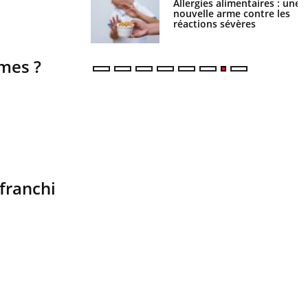
s alimentaires : une
TDAH : quel est ce
e arme contre les
traitement autorisé aux
s sévères
États-Unis ?
ômes ?
 franchi