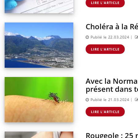
LIRE L'ARTICLE
Choléra à la Ré
Youtube
ins : se
Diabète & Ramadan 2026
Un «
Youtube
Yout
ube
faci
|
Le Ramadan approche, et, pour de
prév
Publié le 22.03.2024
tout nouveau
nombreuses personnes atteintes de diabète,
Un ét
e, piscine,
c'est une période de questions, de défis,
LIRE L'ARTICLE
innov
 Nos mains sont
mais ...
l'uti
perme
Avec la Norman
présent dans t
|
Publié le 21.03.2024
LIRE L'ARTICLE
Rougeole : 25