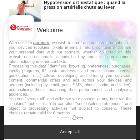
Hypotension orthostatique : quand la
pression artérielle chute au lever
Welcome
Drépanocytose : une déformation des
globules rouges aux conséquences
graves
With our 225
partners
, we wish to store and access information on
your devices (cookies, pixels in emails, etc.), combine and share
your personal data with our partners, whether collected on this
website or in our emails, already held by some of us, or obtained
Maladie de Charcot (Sclérose latérale
later, including in other contexts.
amyotrophique)
Processing this data (identifiers, browsing, preferences, purchases,
loyalty programs, IP, postal addresses and emails, phone, precise
geolocation, etc.) allows developing and offering you services,
content, commercial offers and ads across your devices and
screens (including by email, post, SMS, phone, audio, and video),
personalising them, measuring their performance, and analysing
audiences.
You can "accept all" and withdraw your consent at any time via the
"cookies" footer link
. You can also "set detailed preferences" and
object to processing activities not subject to consent. These
choices remain valid for 6 months.
powered by
Accept all