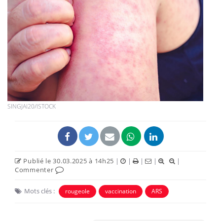
SINGJAI20/ISTOCK
Publié le 30.03.2025 à 14h25
|
|
|
|
|
Commenter
Mots clés :
rougeole
vaccination
ARS