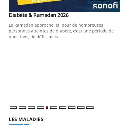
Youtube
Diabète & Ramadan 2026
Youtube
Le Ramadan approche, et, pour de nombreuses
vie !
personnes atteintes de diabète, c'est une période de
…
questions, de défis, mais ...
Un 
You
à l
Un é
mati
numé
LES MALADIES