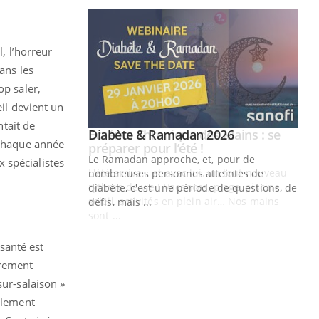
, l’horreur
ans les
op saler,
eil devient un
ntait de
Youtube
 Mains : se
Diabète & Ramadan 2026
Youtube
 chaque année
outube
Le Ramadan approche, et, pour de
 spécialistes
 un tout nouveau
nombreuses personnes atteintes de
plage, piscine,
diabète, c'est une période de questions, de
 air… Nos mains
défis, mais ...
Un
You
fac
 santé est
pr
irement
Un 
sur-salaison »
mut
galement
san