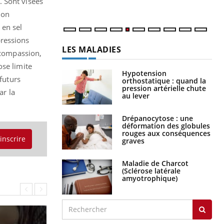
. Sont visées
num
ion
 en sel
pressions
LES MALADIES
a compassion,
ose limite
Hypotension
 futurs
orthostatique : quand la
pression artérielle chute
ar la
au lever
Drépanocytose : une
déformation des globules
rouges aux conséquences
'inscrire
graves
Maladie de Charcot
(Sclérose latérale
amyotrophique)