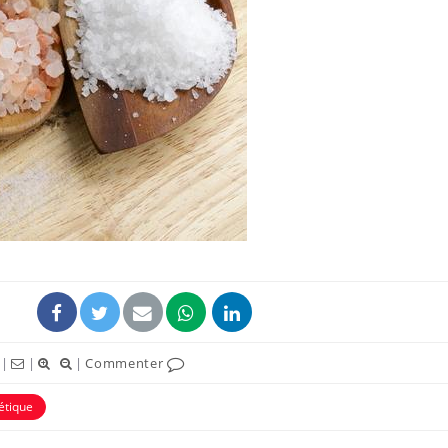
Chikungunya, dengue,
La siest
West Nile : que se passe-
de dormi
t-il dans le sud de la
France ?
Les médicaments GLP-1
VIH : la
protègent-ils aussi les os
tous les
?
elle enfi
Cytomégalovirus : ce qui
Pourquo
change dans la prise en
gâche-t-
charge des femmes
jours de
enceintes
|
|
|
Commenter
étique