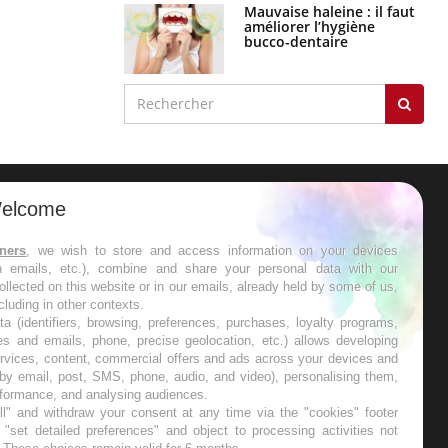
Mauvaise haleine : il faut
améliorer l’hygiène
bucco-dentaire
elcome
ER
tners
, we wish to store and access information on your devices
in emails, etc.), combine and share your personal data with our
s les semaines les meilleures
ollected on this website or in our emails, already held by some of us,
ncluding in other contexts.
ta (identifiers, browsing, preferences, purchases, loyalty programs,
es and emails, phone, precise geolocation, etc.) allows developing
ervices, content, commercial offers and ads across your devices and
 by email, post, SMS, phone, audio, and video), personalising them,
RE
rformance, and analysing audiences.
l" and withdraw your consent at any time via the "cookies" footer
"set detailed preferences" and object to processing activities not