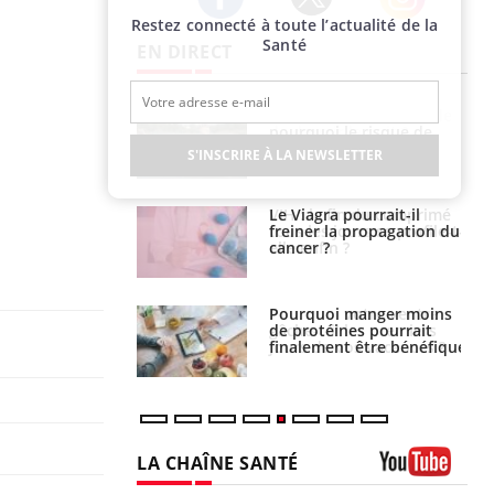
Restez connecté à toute l’actualité de la
Twitter
Facebook
Instagram
Santé
EN DIRECT
e empêche-t-elle
Fortes chaleurs :
r la nuit ?
pourquoi le risque de
noyade grimpe-t-il ?
S'INSCRIRE À LA NEWSLETTER
 fin du comprimé
Le Viagra pourrait-il
 jours se profile-t-
freiner la propagation du
n ?
cancer ?
i votre ventre
Pourquoi manger moins
il les premiers
de protéines pourrait
 vos vacances ?
finalement être bénéfique
LA CHAÎNE SANTÉ
Youtube