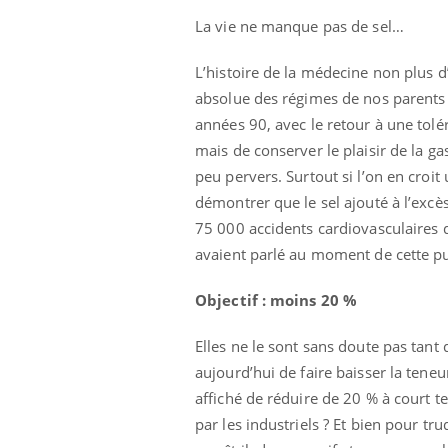
La vie ne manque pas de sel…
L’histoire de la médecine non plus d’
absolue des régimes de nos parents d
années 90, avec le retour à une tolé
mais de conserver le plaisir de la ga
peu pervers. Surtout si l’on en croit 
 Mains :
Carence en fer : comprendre pour
Ins
Youtube
You
démontrer que le sel ajouté à l’excè
Youtube
Youtube
prévenir
osa
75 000 accidents cardiovasculaires 
aciles à aborder...
Fatigue, irritabilité, brouillard mental ou
En 2
avaient parlé au moment de cette pu
poser des
même alopécie… Les symptômes de la
rest
'un proche c'est
carence en fer sont multiples ce qui la rend
pat
Objectif : moins 20 %
...
Elles ne le sont sans doute pas tant q
aujourd’hui de faire baisser la ten
affiché de réduire de 20 % à court t
par les industriels ? Et bien pour t