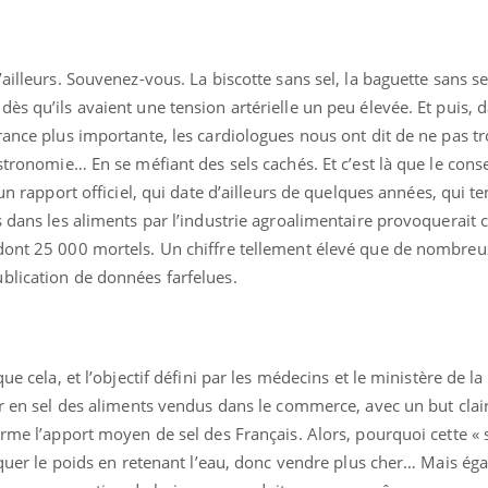
ailleurs. Souvenez-vous. La biscotte sans sel, la baguette sans sel
ès qu’ils avaient une tension artérielle un peu élevée. Et puis, d
rance plus importante, les cardiologues nous ont dit de ne pas tr
stronomie… En se méfiant des sels cachés. Et c’est là que le cons
un rapport officiel, qui date d’ailleurs de quelques années, qui te
uline & Charge mentale : et si on
Eczéma Chronique des
tube
Youtube
s dans les aliments par l’industrie agroalimentaire provoquerait
Youtube
Y
it en parler??
préparer pour l’été !
dont 25 000 mortels. Un chiffre tellement élevé que de nombreux
026, l'insuline dans le diabète de type 2
L'été arrive… et avec lui,
blication de données farfelues.
e entourée d'idées reçues chez les
rythme de vie ! Vacances, 
ients comme parfois chez les soignants.
soleil, activités en plein
sont ...
ue cela, et l’objectif défini par les médecins et le ministère de la
eur en sel des aliments vendus dans le commerce, avec un but cla
erme l’apport moyen de sel des Français. Alors, pourquoi cette « 
ruquer le poids en retenant l’eau, donc vendre plus cher… Mais é