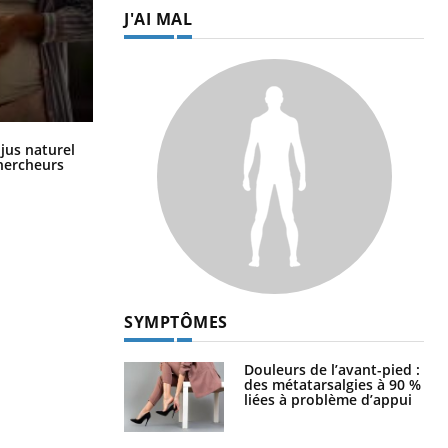
J'AI MAL
Comment oublier les écrans en
 jus naturel
vacances ?
chercheurs
SYMPTÔMES
Douleurs de l’avant-pied :
des métatarsalgies à 90 %
liées à problème d’appui