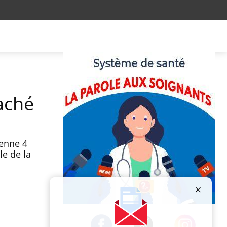
caché
enne 4
le de la
Publicité