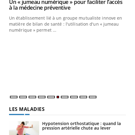
Un « jumeau numérique » pour faciliter l’accès
Youtube
Youtube
à la médecine préventive
Un établissement lié à un groupe mutualiste innove en
e
matière de bilan de santé : l'utilisation d'un « jumeau
numérique » permet ...
COU
You
Coup
vous
épis
LES MALADIES
Hypotension orthostatique : quand la
pression artérielle chute au lever