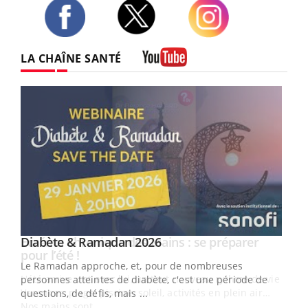
Twitter
Facebook
Instagram
LA CHAÎNE SANTÉ
Youtube
Youtube
Diabète & Ramadan 2026
Youtube
Le Ramadan approche, et, pour de nombreuses
vie !
personnes atteintes de diabète, c'est une période de
…
questions, de défis, mais ...