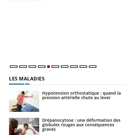
Un 
You
à l
Un é
mati
numé
LES MALADIES
Hypotension orthostatique : quand la
pression artérielle chute au lever
Drépanocytose : une déformation des
globules rouges aux conséquences
graves