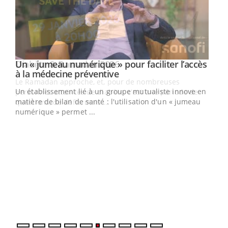
Un « jumeau numérique » pour faciliter l’accès
Youtube
Youtube
à la médecine préventive
Un établissement lié à un groupe mutualiste innove en
e
matière de bilan de santé : l'utilisation d'un « jumeau
numérique » permet ...
COU
You
Coup
vous
épis