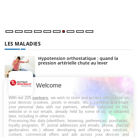
tr
di
LES MALADIES
Hypotension orthostatique : quand la
pression artérielle chute au lever
Welcome
Drépanocytose : une déformation des
globules rouges aux conséquences graves
With our 225
partners
, we wish to store and access information on
your devices (cookies, pixels in emails, etc.), combine and share
your personal data with our partners, whether collected on this
website or in our emails, already held by some of us, or obtained
Maladie de Charcot (Sclérose latérale
later, including in other contexts.
amyotrophique)
Processing this data (identifiers, browsing, preferences, purchases,
loyalty programs, IP, postal addresses and emails, phone, precise
geolocation, etc.) allows developing and offering you services,
content, commercial offers and ads across your devices and