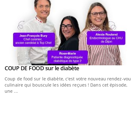
Youtube
a
COUP DE FOOD sur le diabète
Youtube
Coup de food sur le diabète, c'est votre nouveau rendez-vous
culinaire qui bouscule les idées reçues ! Dans cet épisode,
une ...
Q
Yo
"L