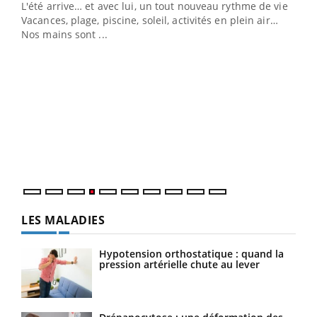
L'été arrive… et avec lui, un tout nouveau rythme de vie !
Vacances, plage, piscine, soleil, activités en plein air…
Nos mains sont ...
Dia
You
Le 
pers
ques
LES MALADIES
Hypotension orthostatique : quand la
pression artérielle chute au lever