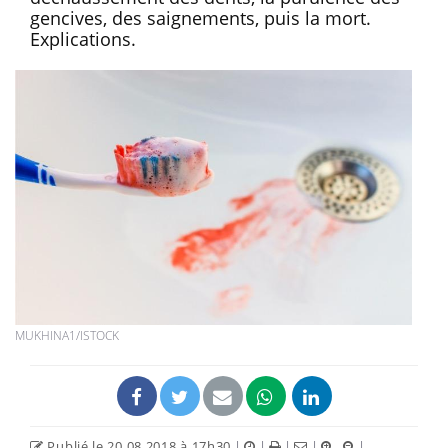
gencives, des saignements, puis la mort.
Explications.
MUKHINA1/ISTOCK
Publié le 20.08.2018 à 17h30
|
|
|
|
|