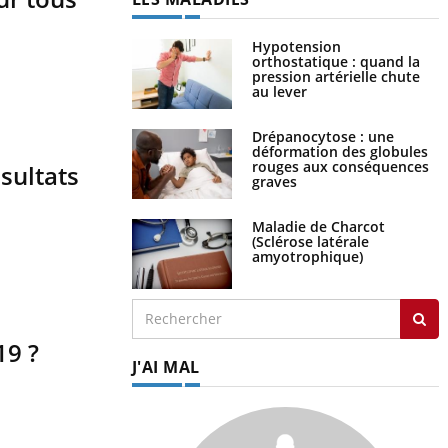
Hypotension
orthostatique : quand la
pression artérielle chute
au lever
Drépanocytose : une
déformation des globules
rouges aux conséquences
sultats
graves
Maladie de Charcot
(Sclérose latérale
amyotrophique)
19 ?
J'AI MAL