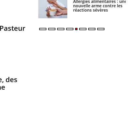
s alimentaires : une
TDAH : quel est ce
e arme contre les
traitement autorisé aux
s sévères
États-Unis ?
 Pasteur
e, des
ne