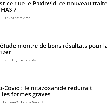
est-ce que le Paxlovid, ce nouveau trai
 HAS ?
Par Charlotte Arce
 étude montre de bons résultats pour la
fizer
Par le Dr Jean-Paul Marre
Grossesse et chaleur : ce
Mordue 
que dit la science
une peti
grâce à 
-Covid : le nitazoxanide réduirait
Le smartphone nuit-il à
Légionel
l'apprentissage de la
quelle es
 les formes graves
lecture ?
contami
Par Jean-Guillaume Bayard