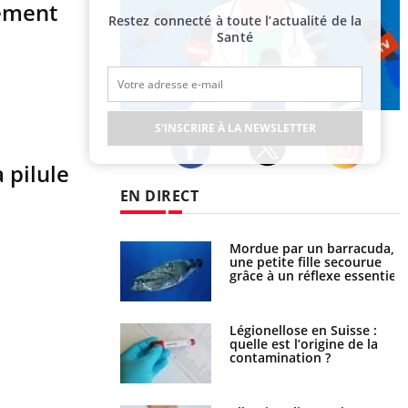
tement
Restez connecté à toute l’actualité de la
Santé
Publicité
S'INSCRIRE À LA NEWSLETTER
 pilule
Twitter
Facebook
Instagram
EN DIRECT
par un barracuda,
Comment gérer le sommeil
te fille secourue
des enfants en vacances ?
un réflexe essentiel
lose en Suisse :
Bilan prévention : ce que
t l’origine de la
les kinés pourront bientôt
nation ?
faire