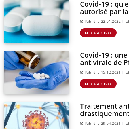
Covid-19 : qu’
autorisé par la
|
Publié le 22.01.2022
LIRE L'ARTICLE
Covid-19 : une
antivirale de P
|
Publié le 15.12.2021
pêche-t-elle de
Fortes chaleurs : pourquoi
it ?
le risque de noyade
LIRE L'ARTICLE
grimpe-t-il ?
Traitement anti
 du comprimé
Le Viagra pourrait-il freiner
s se profile-t-
la propagation du cancer ?
drastiquement
|
Publié le 29.04.2021