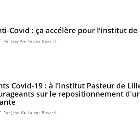
Mordue par une tique en
Allergie
vacances, elle reste dans le
nouvell
coma pendant 42 jours
réaction
i-Covid : ça accélère pour l’institut de
Par Jean-Guillaume Bayard
ts Covid-19 : à l’Institut Pasteur de Lill
urageants sur le repositionnement d'u
tante
Par Jean-Guillaume Bayard