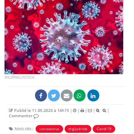
WILDPIXEL/ISTOCK
Publié le 11.05.2020 à 14h15
|
|
|
|
|
Commenter
Mots clés :
coronavirus
triglycéride
Covid-19