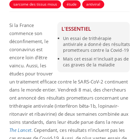
sarcome des tissus mous
étude
antiviral
Si la France
L'ESSENTIEL
commence son
Un essai de trithérapie
déconfinement, le
antivirale a donné des résultats
coronavirus est
prometteurs contre la Covid-19
encore loin d’être
Mais cet essai n'incluait pas de
cas graves de la maladie
vaincu. Aussi, les
études pour trouver
un traitement efficace contre le SARS-CoV-2 continuent
dans le monde entier. Vendredi 8 mai, des chercheurs
ont annoncé des résultats prometteurs concernant une
trithérapie antivirale (interféron bêta-1b, lopinavir-
ritonavir et ribavirine) de deux semaines combinée aux
soins standards, dans leur étude parue dans la revue
The Lancet
.
Cependant, ces résultats n’incluent pas les
cas graves de Covid-19. Aussi, de plus vastes essais de