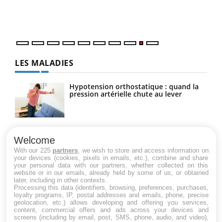
une 
une i
LES MALADIES
Hypotension orthostatique : quand la
pression artérielle chute au lever
Drépanocytose : une déformation des
globules rouges aux conséquences
Welcome
graves
With our 225
partners
, we wish to store and access information on
your devices (cookies, pixels in emails, etc.), combine and share
your personal data with our partners, whether collected on this
website or in our emails, already held by some of us, or obtained
Maladie de Charcot (Sclérose latérale
later, including in other contexts.
amyotrophique)
Processing this data (identifiers, browsing, preferences, purchases,
loyalty programs, IP, postal addresses and emails, phone, precise
geolocation, etc.) allows developing and offering you services,
content, commercial offers and ads across your devices and
screens (including by email, post, SMS, phone, audio, and video),