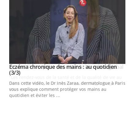
Youtube
al
Eczéma chronique des mains : au quotidien
Youtube
Youtube
(3/3)
au
Dans cette vidéo, le Dr Inès Zaraa, dermatologue à Paris,
,
vous explique comment protéger vos mains au
quotidien et éviter les ...
Ecz
You
(2/3
Une 